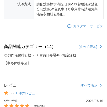
洗滌方式
請依洗滌標示清洗,任何衣物都建議深淺色
分開洗滌,深色及牛仔丹寧穿著時請避免與
淺色衣物鞋包搭配。
カスタマーサービス
商品関連カテゴリー（14）
[すべて表示]
👉熱門活動排行榜
📱會員日專屬APP限定活動
【寒冬保暖專區】
レビュー
[すべて表示]
5
(
1
件のレビュー
)
e********5
2026/07/16
|
深藍/M38