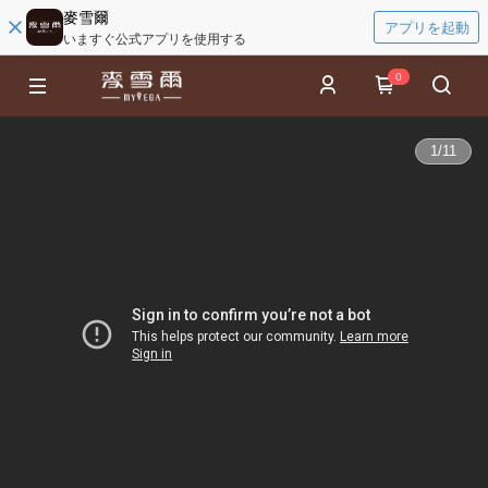
麥雪爾
アプリを起動
いますぐ公式アプリを使用する
0
1
/
11