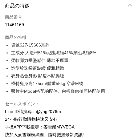
商品の特徴
クレジットカード1回払い
商品番号
クレジットカード分割払い
11461169
3回払い、金利0、毎回
NT$555
21行の銀行
商品の特徴
合作金庫商業銀行
第一商業銀行
コンビニ店頭代金引換
貨號627-15606系列
華南商業銀行
彰化商業銀行
主成分:人造棉51%尼龍纖維41%彈性纖維8%
LINE Pay
上海商業儲蓄銀行
台北富邦商業銀行
国泰世華商業銀行
兆豐國際商業銀行
柔軟彈力垂墜感佳 薄款不厚重
Apple Pay
台湾中小企業銀行
台中商業銀行
造型珍珠袋蓋點綴 優雅精緻
HSBC(台湾)商業銀行
華泰商業銀行
JKOPAY
衣身貼合身形 顯瘦不顯臃腫
聯邦商業銀行
遠東国際商業銀行
模特兒身高175cm/體重55kg 穿著M號
元大商業銀行
永豐商業銀行
Easy Wallet
照片中Model搭配的配件、內搭僅供拍照搭配使用
玉山商業銀行
星展(台湾)商業銀行
台新國際商業銀行
中国信託商業銀行
ATM払い
セールスポイント
台湾楽天クレジットカード会社
代金引換
Line ID請搜尋：@yhg2076m
24小時行動購物快速又安心
配送方法
手機APP下載搜尋：麥雪爾MYVEGA
全家取貨付款
快加入麥雪爾粉絲團，隨時把握最新資訊!