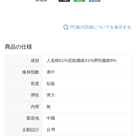
PC版の詳細についてを表示する
商品の仕様
成份
人造棉51%尼龍纖維41%彈性纖維8%
修身指數
適中
長度
短版
彈性
彈力
內裡
無
製造地
中國
企劃設計
台灣