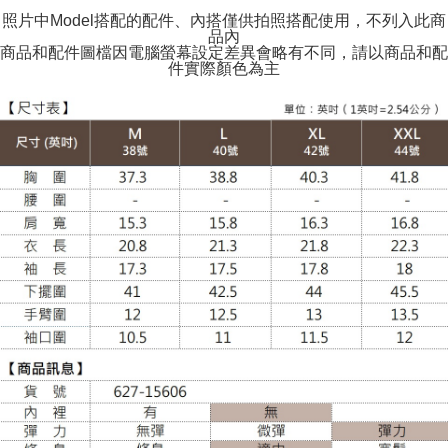
配送毎にNT$120
照片中Model搭配的配件、內搭僅供拍照搭配使用，不列入此商
品內
商品和配件圖檔因電腦螢幕設定差異會略有不同，請以商品和配
件實際顏色為主