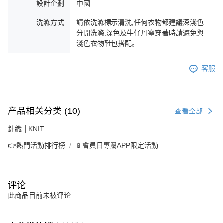
設計企劃
中國
洗滌方式
請依洗滌標示清洗,任何衣物都建議深淺色
分開洗滌,深色及牛仔丹寧穿著時請避免與
淺色衣物鞋包搭配。
客服
产品相关分类 (10)
查看全部
針織 │KNIT
👉熱門活動排行榜
📱會員日專屬APP限定活動
评论
此商品目前未被评论