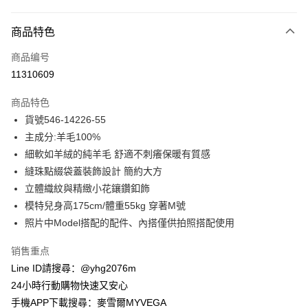
付款方式
商品特色
信用卡一次付款
商品编号
信用卡分期付款
11310609
3期 0利率，每期
NT$638
21家银行
商品特色
合作金库商业银行
第一商业银行
超商取货付款
貨號546-14226-55
华南商业银行
彰化商业银行
主成分:羊毛100%
LINE Pay
上海商业储蓄银行
台北富邦商业银行
国泰世华商业银行
兆丰国际商业银行
細軟如羊絨的純羊毛 舒適不刺癢保暖有質感
Apple Pay
台湾中小企业银行
台中商业银行
縫珠點綴袋蓋裝飾設計 簡約大方
汇丰（台湾）商业银行
华泰商业银行
立體織紋與精緻小花鑲鑽釦飾
街口支付
联邦商业银行
远东国际商业银行
模特兒身高175cm/體重55kg 穿著M號
元大商业银行
永丰商业银行
悠遊付
照片中Model搭配的配件、內搭僅供拍照搭配使用
玉山商业银行
星展（台湾）商业银行
台新国际商业银行
中国信托商业银行
ATM付款
销售重点
台湾乐天信用卡公司
货到付款
Line ID請搜尋：@yhg2076m
24小時行動購物快速又安心
运送方式
手機APP下載搜尋：麥雪爾MYVEGA