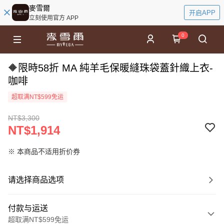
麥雪爾
开启APP
立刻使用官方 APP
0
🔶限時58折 MA 純羊毛保暖縫珠袋蓋針織上衣-
咖啡
超取满NT$599免运
NT$3,300
NT$1,914
※ 本商品不适用折价券
请选择商品选项
付款与运送
超取满NT$599免运