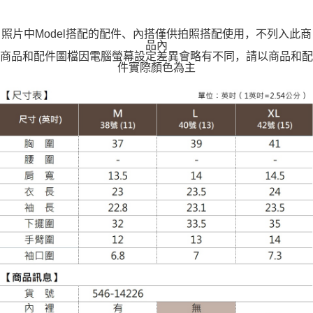
貨到付款
照片中Model搭配的配件、內搭僅供拍照搭配使用，不列入此商
每笔NT$120
品內
商品和配件圖檔因電腦螢幕設定差異會略有不同，請以商品和配
件實際顏色為主