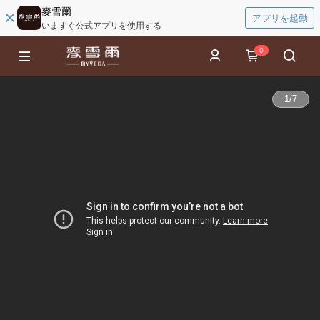
麥雪爾
アプリを起動
いますぐ公式アプリを使用する
0
1
/
7