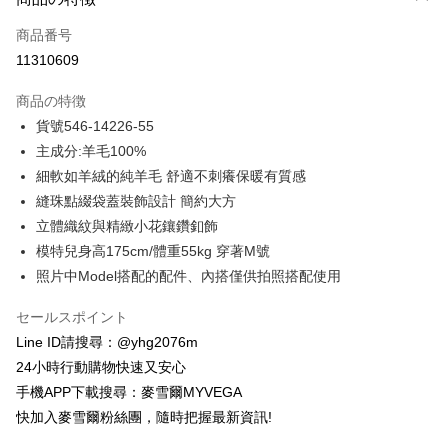
クレジットカード1回払い
商品番号
クレジットカード分割払い
11310609
3回払い、金利0、毎回
NT$638
21行の銀行
商品の特徴
合作金庫商業銀行
第一商業銀行
コンビニ店頭代金引換
貨號546-14226-55
華南商業銀行
彰化商業銀行
主成分:羊毛100%
LINE Pay
上海商業儲蓄銀行
台北富邦商業銀行
国泰世華商業銀行
兆豐國際商業銀行
細軟如羊絨的純羊毛 舒適不刺癢保暖有質感
Apple Pay
台湾中小企業銀行
台中商業銀行
縫珠點綴袋蓋裝飾設計 簡約大方
HSBC(台湾)商業銀行
華泰商業銀行
JKOPAY
立體織紋與精緻小花鑲鑽釦飾
聯邦商業銀行
遠東国際商業銀行
模特兒身高175cm/體重55kg 穿著M號
元大商業銀行
永豐商業銀行
Easy Wallet
照片中Model搭配的配件、內搭僅供拍照搭配使用
玉山商業銀行
星展(台湾)商業銀行
台新國際商業銀行
中国信託商業銀行
ATM払い
セールスポイント
台湾楽天クレジットカード会社
代金引換
Line ID請搜尋：@yhg2076m
24小時行動購物快速又安心
配送方法
手機APP下載搜尋：麥雪爾MYVEGA
全家取貨付款
快加入麥雪爾粉絲團，隨時把握最新資訊!
配送毎にNT$100、NT$599以上で送料無料