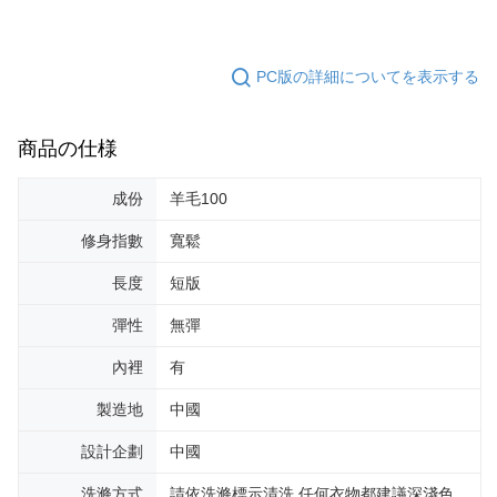
PC版の詳細についてを表示する
商品の仕様
成份
羊毛100
修身指數
寬鬆
長度
短版
彈性
無彈
內裡
有
製造地
中國
設計企劃
中國
洗滌方式
請依洗滌標示清洗,任何衣物都建議深淺色