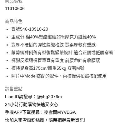
商品編號
信用卡分期付款
11310606
3 期 0 利率 每期
NT$675
21家銀行
商品特色
合作金庫商業銀行
第一商業銀行
超商取貨付款
貨號546-13910-20
華南商業銀行
彰化商業銀行
主成分:棉40%聚酯纖維20%壓克力纖維40%
LINE Pay
上海商業儲蓄銀行
台北富邦商業銀行
國泰世華商業銀行
兆豐國際商業銀行
豐厚不硬挺的彈性緹織格紋 豐柔厚軟有垂感
Apple Pay
臺灣中小企業銀行
台中商業銀行
蘿蔔褶褲俐落有型後鬆緊帶設計 適合正腰或低腰穿著
匯豐（台灣）商業銀行
華泰商業銀行
褲腳反摺讓褲管筆直有垂度 前腰帶絆有收腰感
街口支付
聯邦商業銀行
遠東國際商業銀行
模特兒身高175cm/體重55kg 穿著M號
元大商業銀行
永豐商業銀行
悠遊付
照片中Model搭配的配件、內搭僅供拍照搭配使用
玉山商業銀行
星展（台灣）商業銀行
台新國際商業銀行
中國信託商業銀行
ATM付款
銷售重點
台灣樂天信用卡公司
貨到付款
Line ID請搜尋：@yhg2076m
24小時行動購物快速又安心
運送方式
手機APP下載搜尋：麥雪爾MYVEGA
快加入麥雪爾粉絲團，隨時把握最新資訊!
全家取貨付款
每筆NT$100，滿NT$599(含以上)免運費