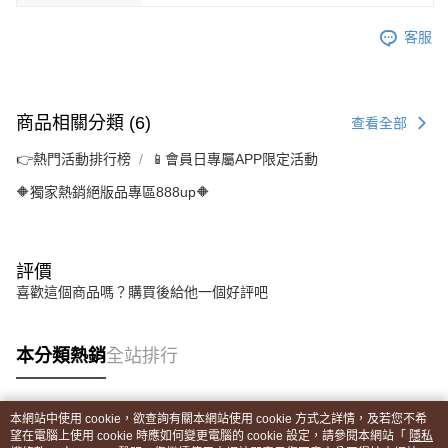
客服
商品相關分類 (6)
查看全部
👉熱門活動排行榜
📱會員日專屬APP限定活動
🔶獨家熱銷絕版品專區888up🔶
評價
喜歡這個商品嗎？購買後給他一個好評吧
本分類熱銷
全站排行
本網站中使用 cookie，欲查詢有關本網站使用 cookie 方式之詳情，及若您不希
熱門標籤
望在電腦上使用 cookie 時應如何變更電腦的 cookie 設定，請參閱本網站「
隱私