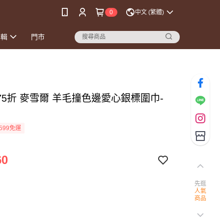
0
中文 (繁體)
專輯
門市
75折 麥雪爾 羊毛撞色邊愛心銀標圍巾-
599免運
60
先逛
人氣
商品