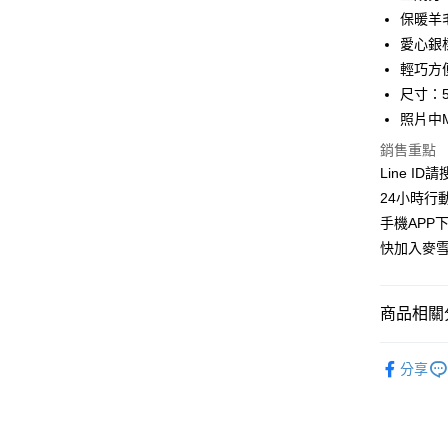
華南商
保暖羊
LINE Pay
上海商
愛心銀
國泰世
輕巧方
Apple Pay
臺灣中
尺寸：5
匯豐（
街口支付
聯邦商
照片中
元大商
悠遊付
銷售重點
玉山商
Line ID
台新國
ATM付款
24小時行
台灣樂
貨到付款
手機APP
快加入麥雪
運送方式
商品相關分
全家取貨
每筆NT$1
配件專區
分享
付款後全
麥雪爾｜🍁
每筆NT$1
【布料指