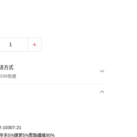
送方式
599免運
次付款
期付款
0 利率 每期
NT$320
21家銀行
-10307-21
庫商業銀行
第一商業銀行
:羊毛5%嫘縈5%聚酯纖維90%
付款