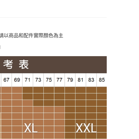
貨付款
暖專區】
00，滿NT$988(含以上)免運費
定】💰會員專屬
爾富取貨
孩】
配件小物
00，滿NT$988(含以上)免運費
穿搭】
OL職場配件
請以商品和配件實際顏色為主
付款
M
00，滿NT$988(含以上)免運費
1取貨
00，滿NT$988(含以上)免運費
配通
00，滿NT$988(含以上)免運費
20