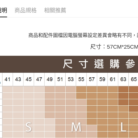
萊爾富取
【寒冬保
每筆NT$1
說明
商品規格
相關推薦
【VIP限
付款後萊
【雲朵女
每筆NT$1
【上班族
商品和配件圖檔因電腦螢幕設定差異會略有不同，
7-11取貨
尺寸：57CM*25C
每筆NT$1
付款後7-1
每筆NT$1
大嘴鳥宅
每筆NT$1
貨到付款
每筆NT$1