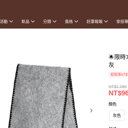
活動
新品
分類
風格
好康報報
穿搭
🌟限時
灰
超取滿NT$
NT$1,280
NT$9
顏色
灰色