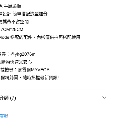
業銀行
彰化商業銀行
毛 手感柔順
業儲蓄銀行
台北富邦商業銀行
標設計 簡單搭配造型加分
華商業銀行
兆豐國際商業銀行
便攜帶不占空間
小企業銀行
台中商業銀行
7CM*25CM
台灣）商業銀行
華泰商業銀行
業銀行
遠東國際商業銀行
Model搭配的配件、內搭僅供拍照搭配使用
業銀行
永豐商業銀行
業銀行
星展（台灣）商業銀行
請搜尋：@yhg2076m
際商業銀行
中國信託商業銀行
動購物快速又安心
天信用卡公司
下載搜尋：麥雪爾MYVEGA
爾粉絲團，隨時把握最新資訊!
類 (7)
付款
00，滿NT$599(含以上)免運費
客服
家取貨
早秋新品coming soon
00，滿NT$599(含以上)免運費
南】
羊毛｜Wool