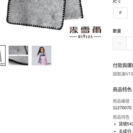
尺寸
F
數量
付款與運
超取滿NT$
付款方式
商品特色
信用卡一
商品編號
11270070
信用卡分
商品特色
3 期 
貨號542
合作金
主成分
超商取貨