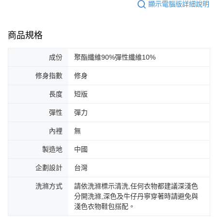
顯示電腦版詳細說明
商品規格
成份
聚酯纖維90%彈性纖維10%
修身指數
修身
長度
短版
彈性
彈力
內裡
無
製造地
中國
企劃設計
台灣
洗滌方式
請依洗滌標示清洗,任何衣物都建議深淺色
分開洗滌,深色及牛仔丹寧穿著時請避免與
淺色衣物鞋包搭配。