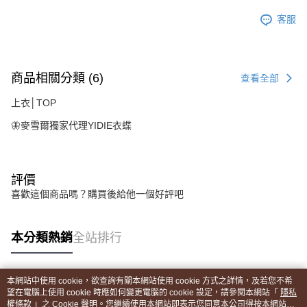
客服
商品相關分類 (6)
查看全部
上衣│TOP
🦋麥雪爾獨家代理YIDIE衣蝶
評價
喜歡這個商品嗎？購買後給他一個好評吧
本分類熱銷
全站排行
本網站中使用 cookie，欲查詢有關本網站使用 cookie 方式之詳情，及若您不希
熱門標籤
望在電腦上使用 cookie 時應如何變更電腦的 cookie 設定，請參閱本網站「
隱私
權條款
」之 Cookie 聲明。您繼續使用本網站即表示您同意本公司得按本網站使