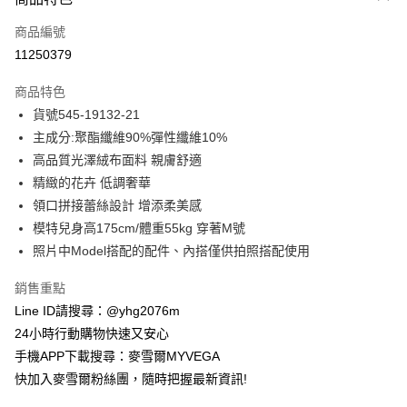
信用卡一次付款
商品編號
信用卡分期付款
11250379
3 期 0 利率 每期
NT$425
21家銀行
商品特色
合作金庫商業銀行
第一商業銀行
超商取貨付款
貨號545-19132-21
華南商業銀行
彰化商業銀行
主成分:聚酯纖維90%彈性纖維10%
LINE Pay
上海商業儲蓄銀行
台北富邦商業銀行
國泰世華商業銀行
兆豐國際商業銀行
高品質光澤絨布面料 親膚舒適
Apple Pay
臺灣中小企業銀行
台中商業銀行
精緻的花卉 低調奢華
匯豐（台灣）商業銀行
華泰商業銀行
領口拼接蕾絲設計 增添柔美感
街口支付
聯邦商業銀行
遠東國際商業銀行
模特兒身高175cm/體重55kg 穿著M號
元大商業銀行
永豐商業銀行
悠遊付
照片中Model搭配的配件、內搭僅供拍照搭配使用
玉山商業銀行
星展（台灣）商業銀行
台新國際商業銀行
中國信託商業銀行
ATM付款
銷售重點
台灣樂天信用卡公司
貨到付款
Line ID請搜尋：@yhg2076m
24小時行動購物快速又安心
運送方式
手機APP下載搜尋：麥雪爾MYVEGA
快加入麥雪爾粉絲團，隨時把握最新資訊!
全家取貨付款