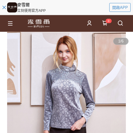
麥雪爾
開啟APP
立刻使用官方APP
0
1
/
6