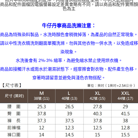
照片中Model搭配的配件、內搭僅供拍照搭配使用，不列入此商品內
每筆NT$120
商品和配件圖檔因電腦螢幕設定差異會略有不同，請以商品和配件實際顏
色為主
牛仔丹寧商品洗滌注意：
商品為特殊染料製品，水洗時顏色會稍微掉落，為產品的自然正常現象。
請以中性洗衣精洗劑翻面單獨洗滌，勿與其他衣物一併水洗，以免造成移
染現象。
水洗後會有 2%-3% 縮率，為避免縮水禁止使用烘衣機。
商品如接觸汗水或雨水於潮濕狀態下，經摩擦會對衣物、配件產生色移，
穿著時請留意並避免與淺色衣物搭配。