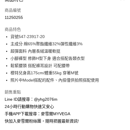
信用卡一次付款
商品編號
信用卡分期付款
11250255
3 期 0 利率 每期
NT$506
21家銀行
商品特色
合作金庫商業銀行
第一商業銀行
超商取貨付款
貨號547-23917-20
華南商業銀行
彰化商業銀行
主成分:棉65%聚酯纖維32%彈性纖維3%
LINE Pay
上海商業儲蓄銀行
台北富邦商業銀行
國泰世華商業銀行
兆豐國際商業銀行
超彈面料 內層長絨溫暖軟挺
Apple Pay
臺灣中小企業銀行
台中商業銀行
小腳褲型 修飾H型下身 適合搭配各類衣型
匯豐（台灣）商業銀行
華泰商業銀行
鬆緊腰頭 搭配褲耳設計 可配腰帶
街口支付
聯邦商業銀行
遠東國際商業銀行
模特兒身高175cm/體重55kg 穿著M號
元大商業銀行
永豐商業銀行
悠遊付
照片中Model搭配的配件、內搭僅供拍照搭配使用
玉山商業銀行
星展（台灣）商業銀行
台新國際商業銀行
中國信託商業銀行
ATM付款
銷售重點
台灣樂天信用卡公司
貨到付款
Line ID請搜尋：@yhg2076m
24小時行動購物快速又安心
運送方式
手機APP下載搜尋：麥雪爾MYVEGA
快加入麥雪爾粉絲團，隨時把握最新資訊!
全家取貨付款