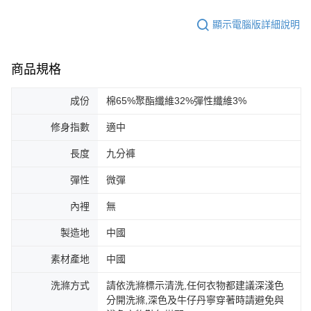
顯示電腦版詳細說明
商品規格
成份
棉65%聚酯纖維32%彈性纖維3%
修身指數
適中
長度
九分褲
彈性
微彈
內裡
無
製造地
中國
素材產地
中國
洗滌方式
請依洗滌標示清洗,任何衣物都建議深淺色
分開洗滌,深色及牛仔丹寧穿著時請避免與