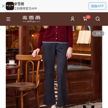
麥雪爾
開啟APP
立刻使用官方APP
0
1
/
6