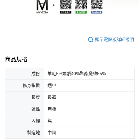
顯示電腦版詳細說明
商品規格
成份
羊毛5%嫘縈40%聚酯纖維55%
修身指數
適中
長度
長褲
彈性
無彈
內裡
無
製造地
中國