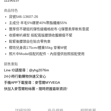
11250237
3 期 0 利率 每期
NT$650
21家銀行
商品特色
合作金庫商業銀行
第一商業銀行
超商取貨付款
貨號546-13607-26
華南商業銀行
彰化商業銀行
主成分:羊毛5%嫘縈40%聚酯纖維55%
LINE Pay
上海商業儲蓄銀行
台北富邦商業銀行
國泰世華商業銀行
兆豐國際商業銀行
豐厚但不硬挺的彈性緹織格紋布 Q彈豐柔厚軟有垂感
Apple Pay
臺灣中小企業銀行
台中商業銀行
收膝喇叭褲型 搭配寬版腰頭收腹顯瘦不緊
匯豐（台灣）商業銀行
華泰商業銀行
鬆緊後腰頭自在貼合零拘束
街口支付
聯邦商業銀行
遠東國際商業銀行
模特兒身高175cm/體重55kg 穿著M號
元大商業銀行
永豐商業銀行
悠遊付
照片中Model搭配的配件、內搭僅供拍照搭配使用
玉山商業銀行
星展（台灣）商業銀行
台新國際商業銀行
中國信託商業銀行
ATM付款
銷售重點
台灣樂天信用卡公司
貨到付款
Line ID請搜尋：@yhg2076m
24小時行動購物快速又安心
運送方式
手機APP下載搜尋：麥雪爾MYVEGA
快加入麥雪爾粉絲團，隨時把握最新資訊!
全家取貨付款
每筆NT$100，滿NT$599(含以上)免運費
付款後全家取貨
詳細說明
商品規格
相關推薦