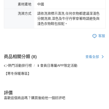
素材產地
中國
洗滌方式
請依洗滌標示清洗,任何衣物都建議深淺色
分開洗滌,深色及牛仔丹寧穿著時請避免與
淺色衣物鞋包搭配。
客服
商品相關分類 (8)
查看全部
👉熱門活動排行榜
📱會員日專屬APP限定活動
【寒冬保暖專區】
評價
喜歡這個商品嗎？購買後給他一個好評吧