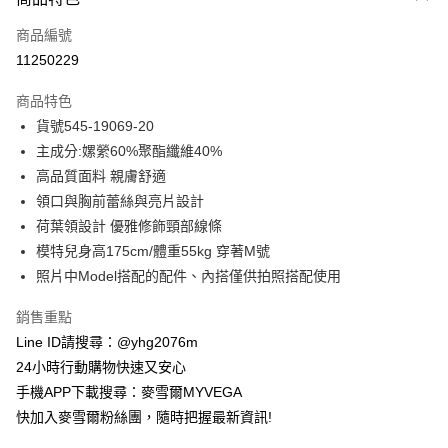
信用卡一次付款
商品編號
信用卡分期付款
11250229
3 期 0 利率 每期
NT$406
21家銀行
商品特色
合作金庫商業銀行
第一商業銀行
超商取貨付款
貨號545-19069-20
華南商業銀行
彰化商業銀行
主成分:嫘縈60%聚酯纖維40%
LINE Pay
上海商業儲蓄銀行
台北富邦商業銀行
國泰世華商業銀行
兆豐國際商業銀行
高品質面料 親膚舒適
Apple Pay
臺灣中小企業銀行
台中商業銀行
領口與胸前蕾絲與亮片設計
匯豐（台灣）商業銀行
華泰商業銀行
荷葉領設計 優雅修飾頸部線條
街口支付
聯邦商業銀行
遠東國際商業銀行
模特兒身高175cm/體重55kg 穿著M號
元大商業銀行
永豐商業銀行
悠遊付
照片中Model搭配的配件、內搭僅供拍照搭配使用
玉山商業銀行
星展（台灣）商業銀行
台新國際商業銀行
中國信託商業銀行
ATM付款
銷售重點
台灣樂天信用卡公司
貨到付款
Line ID請搜尋：@yhg2076m
24小時行動購物快速又安心
運送方式
手機APP下載搜尋：麥雪爾MYVEGA
快加入麥雪爾粉絲團，隨時把握最新資訊!
全家取貨付款