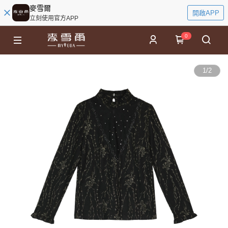
麥雪爾
開啟APP
立刻使用官方APP
0
1
/
2