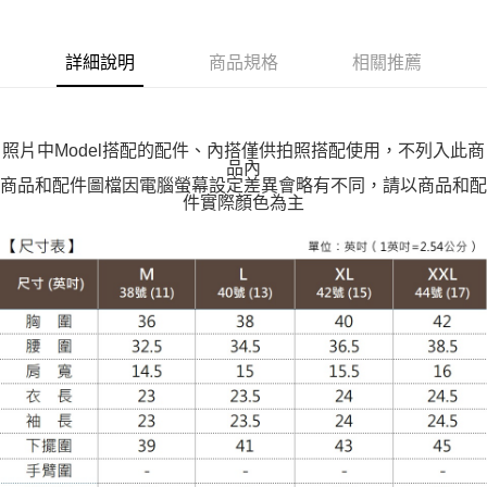
每筆NT$100，滿NT$599(含以上)免運費
付款後全家取貨
詳細說明
商品規格
相關推薦
每筆NT$100，滿NT$599(含以上)免運費
萊爾富取貨付款
每筆NT$100，滿NT$988(含以上)免運費
照片中Model搭配的配件、內搭僅供拍照搭配使用，不列入此商
品內
付款後萊爾富取貨
商品和配件圖檔因電腦螢幕設定差異會略有不同，請以商品和配
件實際顏色為主
每筆NT$100，滿NT$988(含以上)免運費
7-11取貨付款
每筆NT$100，滿NT$988(含以上)免運費
付款後7-11取貨
每筆NT$100，滿NT$988(含以上)免運費
大嘴鳥宅配通
每筆NT$100，滿NT$988(含以上)免運費
貨到付款