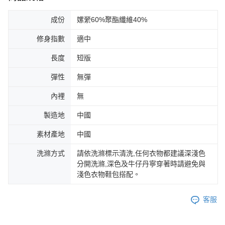
成份
嫘縈60%聚酯纖維40%
修身指數
適中
長度
短版
彈性
無彈
內裡
無
製造地
中國
素材產地
中國
洗滌方式
請依洗滌標示清洗,任何衣物都建議深淺色
分開洗滌,深色及牛仔丹寧穿著時請避免與
淺色衣物鞋包搭配。
客服