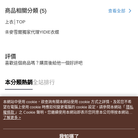
商品相關分類 (5)
查看全部
上衣│TOP
🦋麥雪爾獨家代理YIDIE衣蝶
評價
喜歡這個商品嗎？購買後給他一個好評吧
本分類熱銷
全站排行
本網站中使用 cookie，欲查詢有關本網站使用 cookie 方式之詳情，及若您不希
熱門標籤
望在電腦上使用 cookie 時應如何變更電腦的 cookie 設定，請參閱本網站「
隱私
權條款
」之 Cookie 聲明。您繼續使用本網站即表示您同意本公司得按本網站使
用條款之 Cookie 聲明使用 cookie。
了解更多 >
我知道了