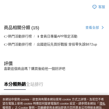
客服
商品相關分類 (15)
查看全部
👉熱門活動排行榜
📱會員日專屬APP限定活動
👉熱門活動排行榜
出國遊玩先買好戰服 穿搭零失誤$872up
評價
喜歡這個商品嗎？購買後給他一個好評吧
本分類熱銷
全站排行
本網站中使用 cookie，欲查詢有關本網站使用 cookie 方式之詳情，及若您不希
熱門標籤
望在電腦上使用 cookie 時應如何變更電腦的 cookie 設定，請參閱本網站「
隱私
權條款
」之 Cookie 聲明。您繼續使用本網站即表示您同意本公司得按本網站使