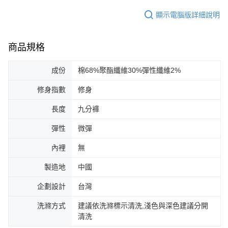
顯示電腦版詳細說明
商品規格
成份
棉68%聚酯纖維30%彈性纖維2%
修身指數
修身
長度
九分褲
彈性
微彈
內裡
無
製造地
中國
企劃設計
台灣
洗滌方式
建議依洗滌標示清洗,淺色與深色建議分開
清洗