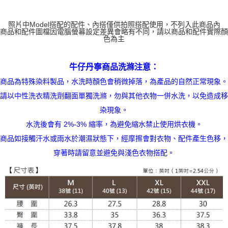
貨到付款
照片中Model搭配的配件、內搭僅供拍照搭配使用，不列入此商品內
每筆NT$120
商品和配件圖檔因電腦螢幕設定差異會略有不同，請以商品和配件實際顏
色為主
牛仔丹寧商品洗滌注意：
商品為特殊染料製品，水洗時顏色會稍微掉落，為產品的自然正常現象。
請以中性洗衣精洗劑翻面單獨洗滌，勿與其他衣物一併水洗，以免造成移
染現象。
水洗後會有 2%-3% 縮率，為避免縮水禁止使用烘衣機。
商品如接觸汗水或雨水於潮濕狀態下，經摩擦會對衣物、配件產生色移，
穿著時請留意並避免與淺色衣物搭配。