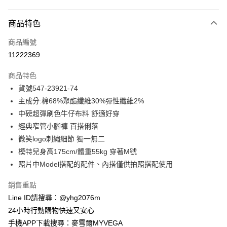
付款方式
商品特色
信用卡一次付款
商品編號
信用卡分期付款
11222369
3 期 0 利率 每期
NT$392
21家銀行
商品特色
合作金庫商業銀行
第一商業銀行
超商取貨付款
貨號547-23921-74
華南商業銀行
彰化商業銀行
主成分:棉68%聚酯纖維30%彈性纖維2%
LINE Pay
上海商業儲蓄銀行
台北富邦商業銀行
國泰世華商業銀行
兆豐國際商業銀行
中磅超彈刷色牛仔布料 舒適好穿
Apple Pay
臺灣中小企業銀行
台中商業銀行
經典窄管小腳褲 百搭俐落
匯豐（台灣）商業銀行
華泰商業銀行
微笑logo刺繡細節 獨一無二
街口支付
聯邦商業銀行
遠東國際商業銀行
模特兒身高175cm/體重55kg 穿著M號
元大商業銀行
永豐商業銀行
悠遊付
照片中Model搭配的配件、內搭僅供拍照搭配使用
玉山商業銀行
星展（台灣）商業銀行
台新國際商業銀行
中國信託商業銀行
ATM付款
銷售重點
台灣樂天信用卡公司
貨到付款
Line ID請搜尋：@yhg2076m
24小時行動購物快速又安心
運送方式
手機APP下載搜尋：麥雪爾MYVEGA