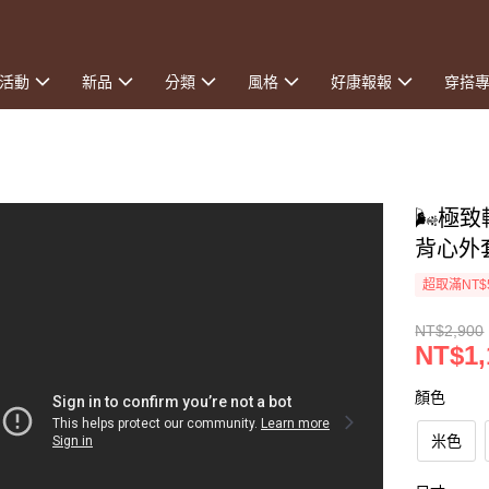
活動
新品
分類
風格
好康報報
穿搭
🌬️極
背心外
超取滿NT$
NT$2,900
NT$1,
顏色
米色