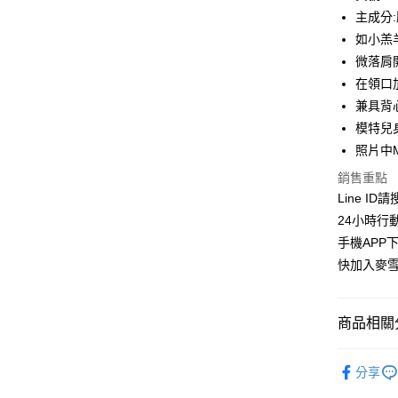
合作金
主成分
超商取貨
華南商
如小羔
LINE Pay
上海商
微落肩
國泰世
在領口
Apple Pay
臺灣中
兼具背
匯豐（
街口支付
聯邦商
模特兒身
元大商
悠遊付
照片中
玉山商
銷售重點
台新國
ATM付款
Line ID
台灣樂
貨到付款
24小時行
手機APP
快加入麥雪
運送方式
全家取貨
商品相關分
每筆NT$1
針織 │KNI
付款後全
分享
👉熱門活
每筆NT$1