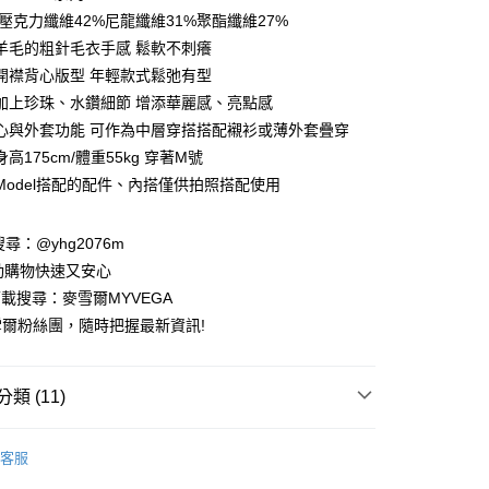
庫商業銀行
第一商業銀行
:壓克力纖維42%尼龍纖維31%聚酯纖維27%
付款
業銀行
彰化商業銀行
羊毛的粗針毛衣手感 鬆軟不刺癢
業儲蓄銀行
台北富邦商業銀行
開襟背心版型 年輕款式鬆弛有型
華商業銀行
兆豐國際商業銀行
加上珍珠、水鑽細節 增添華麗感、亮點感
小企業銀行
台中商業銀行
心與外套功能 可作為中層穿搭搭配襯衫或薄外套疊穿
台灣）商業銀行
華泰商業銀行
業銀行
遠東國際商業銀行
高175cm/體重55kg 穿著M號
業銀行
永豐商業銀行
Model搭配的配件、內搭僅供拍照搭配使用
業銀行
星展（台灣）商業銀行
際商業銀行
中國信託商業銀行
請搜尋：@yhg2076m
天信用卡公司
動購物快速又安心
下載搜尋：麥雪爾MYVEGA
爾粉絲團，隨時把握最新資訊!
付款
類 (11)
00，滿NT$599(含以上)免運費
T
家取貨
客服
動排行榜
📱會員日專屬APP限定活動
00，滿NT$599(含以上)免運費