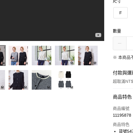
尺寸
F
數量
※ 本商品
付款與運
超取滿NT$
付款方式
商品特色
信用卡一
商品編號
11195878
信用卡分
商品特色
3 期 
貨號54