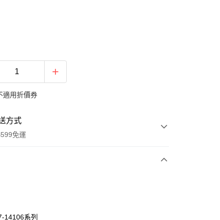
不適用折價券
送方式
599免運
次付款
期付款
0 利率 每期
NT$367
21家銀行
7-14106系列