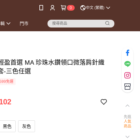
0
中文 (繁體)
專輯
門市
致輕盈首選 MA 珍珠水鑽領口微落肩針織
套-三色任選
599免運
102
先逛
人氣
黑色
灰色
商品