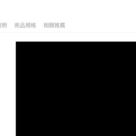
【寒冬保
萊爾富取
每筆NT$1
👉熱門活
說明
商品規格
相關推薦
🔶獨家熱銷
付款後萊
每筆NT$1
👉熱門活
👉熱門活
7-11取貨
每筆NT$1
👉熱門活
付款後7-1
❄️限時清
每筆NT$1
【雲朵女
大嘴鳥宅
外套 │JAC
每筆NT$1
貨到付款
每筆NT$1