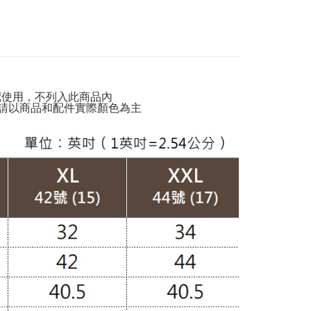
er | Free shipping on orders of NT$988 or more
IT
爾富取貨
動排行榜
極致涼感 正夏的肌膚解熱$899up
er | Free shipping on orders of NT$988 or more
動排行榜
冬末出清必Buy58折up
付款
動排行榜
早晚抗溫差穿搭76折up
配使用，不列入此商品內
er | Free shipping on orders of NT$988 or more
請以商品和配件實際顏色為主
定】💰會員專屬
1取貨
閒】
休閒褲款
er | Free shipping on orders of NT$988 or more
孩】
雲朵褲款
配通
灣製造】
台灣製褲款
er | Free shipping on orders of NT$988 or more
動排行榜
夏日降溫高人氣回購清單65折up
TS
長褲
der