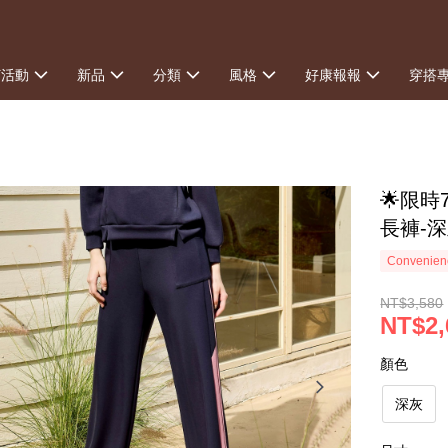
打活動
新品
分類
風格
好康報報
穿搭
🌟限時
長褲-
Convenienc
NT$3,580
NT$2,
顏色
深灰