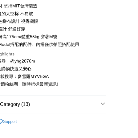
n Commercial Bank
Chang Hwa Commercial Bank
材 堅持MIT台灣製造
anghai Commercial &
Taipei Fubon Commercial Bank
盈的太空棉 不易皺
s Bank
色拼布設計 視覺顯眼
United Bank
Mega International Commercial
Bank
設計 舒適好穿
Business Bank
Taichung Commercial Bank
高175cm/體重55kg 穿著M號
nk (Taiwan) Limited
Hwatai Bank
t
Model搭配的配件、內搭僅供拍照搭配使用
ank of Taiwan
Far Eastern International Bank
ghlights
 Commercial Bank
Bank SinoPac
fer
Commercial Bank
DBS Bank
請搜尋：@yhg2076m
livery
International Bank
CTBC Bank
動購物快速又安心
Rakuten Card, Inc.
下載搜尋：麥雪爾MYVEGA
爾粉絲團，隨時把握最新資訊!
 Method
付款
Category (13)
er | Free shipping on orders of NT$599 or more
家取貨
早秋新品coming soon
Support
er | Free shipping on orders of NT$599 or more
動排行榜
出國遊玩先買好戰服 穿搭零失誤$872up
貨付款
列】