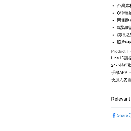
Hua Na
台灣素
LINE Pay
The Sh
Q彈輕
Saving
Apple Pay
兩側跳
Cathay 
鬆緊腰
JKOPAY
Taiwan 
模特兒身
HSBC Ba
Easy Walle
照片中
Union B
Product Hi
Yuanta
ATM Trans
E.SUN 
Line ID
Cash on De
Taishin 
24小時行
Taiwan 
手機APP
快加入麥雪
Shipping
全家取貨
Relevant 
NT$100/ord
付款後全
麥雪爾｜🍁
Share
NT$100/ord
👉熱門活
萊爾富取
【運動系