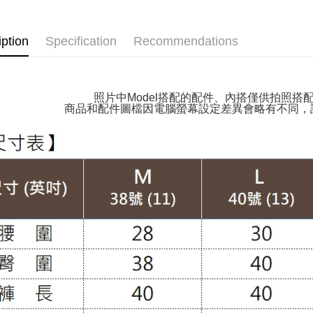
NT$100/ord
套裝款｜SU
付款後萊
iption
Specification
Recommendations
👉熱門活
NT$100/ord
👉熱門活
7-11取貨
👉熱門活
照片中Model搭配的配件、內搭僅供拍照搭
NT$100/ord
商品和配件圖檔因電腦螢幕設定差異會略有不同，
【VIP限
付款後7-1
【百變休
NT$100/ord
【雲朵女
大嘴鳥宅
【MIT台
NT$100/ord
👉熱門活
貨到付款
褲裝│PAN
NT$120/or