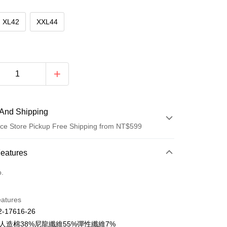
XL42
XXL44
And Shipping
ce Store Pickup Free Shipping from NT$599
 Method
Features
d (Full Payment)
o.
d Installments
eatures
 3 months
NT$895
/month
21 Banks
-17616-26
Cooperative Bank
First Commercial Bank
ce Store Pickup and Pay
:人造棉38%尼龍纖維55%彈性纖維7%