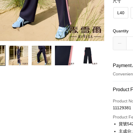
尺寸
L40
Quantity
Payment 
Convenien
Payment
Product 
Credit Car
Product N
11129381
Credit Car
Product F
0% for
貨號542
Taiwan 
Convenien
主成分