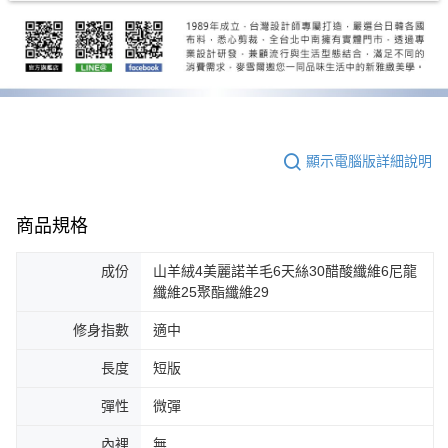
顯示電腦版詳細說明
商品規格
成份
山羊絨4美麗諾羊毛6天絲30醋酸纖維6尼龍
纖維25聚酯纖維29
修身指數
適中
長度
短版
彈性
微彈
內裡
無