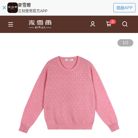
麥雪爾
開啟APP
立刻使用官方APP
0
1
/
2