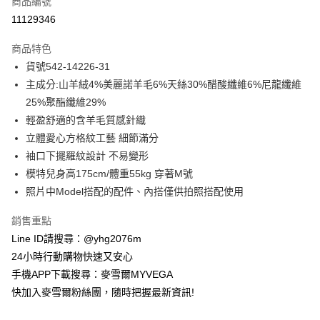
商品編號
信用卡分期付款
11129346
3 期 0 利率 每期
NT$1,170
21家銀行
商品特色
合作金庫商業銀行
第一商業銀行
超商取貨付款
貨號542-14226-31
華南商業銀行
彰化商業銀行
主成分:山羊絨4%美麗諾羊毛6%天絲30%醋酸纖維6%尼龍纖維
LINE Pay
上海商業儲蓄銀行
台北富邦商業銀行
國泰世華商業銀行
兆豐國際商業銀行
25%聚酯纖維29%
Apple Pay
臺灣中小企業銀行
台中商業銀行
輕盈舒適的含羊毛質感針織
匯豐（台灣）商業銀行
華泰商業銀行
立體愛心方格紋工藝 細節滿分
街口支付
聯邦商業銀行
遠東國際商業銀行
袖口下擺羅紋設計 不易變形
元大商業銀行
永豐商業銀行
悠遊付
模特兒身高175cm/體重55kg 穿著M號
玉山商業銀行
星展（台灣）商業銀行
照片中Model搭配的配件、內搭僅供拍照搭配使用
台新國際商業銀行
中國信託商業銀行
ATM付款
台灣樂天信用卡公司
貨到付款
銷售重點
Line ID請搜尋：@yhg2076m
運送方式
24小時行動購物快速又安心
手機APP下載搜尋：麥雪爾MYVEGA
全家取貨付款
快加入麥雪爾粉絲團，隨時把握最新資訊!
每筆NT$100，滿NT$599(含以上)免運費