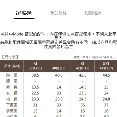
付款後全家取貨
每筆NT$100，滿NT$599(含以上)免運費
詳細說明
商品規格
相關推薦
萊爾富取貨付款
每筆NT$100，滿NT$988(含以上)免運費
照片中Model搭配的配件、內搭僅供拍照搭配使用，不列入此商
付款後萊爾富取貨
品內
每筆NT$100，滿NT$988(含以上)免運費
商品和配件圖檔因電腦螢幕設定差異會略有不同，請以商品和配
件實際顏色為主
7-11取貨付款
每筆NT$100，滿NT$988(含以上)免運費
付款後7-11取貨
每筆NT$100，滿NT$988(含以上)免運費
大嘴鳥宅配通
每筆NT$100，滿NT$988(含以上)免運費
貨到付款
每筆NT$120