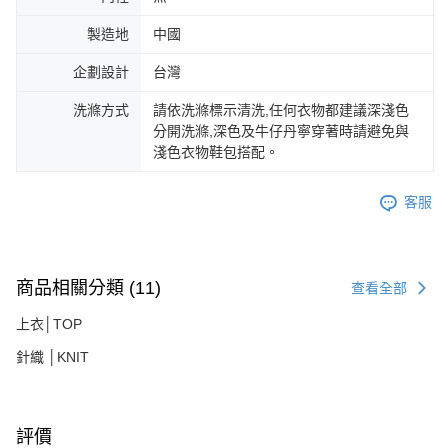
製造地
中國
企劃設計
台灣
洗滌方式
請依洗滌標示清洗,任何衣物都建議深淺色
分開洗滌,深色及牛仔丹寧穿著時請避免與
淺色衣物鞋包搭配。
客服
商品相關分類 (11)
查看全部
上衣│TOP
針織 │KNIT
評價