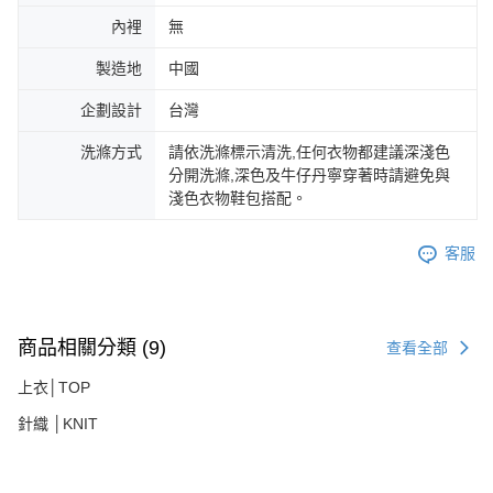
內裡
無
製造地
中國
企劃設計
台灣
洗滌方式
請依洗滌標示清洗,任何衣物都建議深淺色
分開洗滌,深色及牛仔丹寧穿著時請避免與
淺色衣物鞋包搭配。
客服
商品相關分類 (9)
查看全部
上衣│TOP
針織 │KNIT