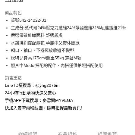
11129339
3 期 0 利率 每期
NT$945
21家銀行
商品特色
合作金庫商業銀行
第一商業銀行
超商取貨付款
貨號542-14222-31
華南商業銀行
彰化商業銀行
主成分:莫代爾24%壓克力纖維24%聚酯纖維31%尼龍纖維21%
LINE Pay
上海商業儲蓄銀行
台北富邦商業銀行
國泰世華商業銀行
兆豐國際商業銀行
嚴選優質針織面料 舒適親膚
Apple Pay
臺灣中小企業銀行
台中商業銀行
水鑽排釦搭配緹花 華麗中又帶休閒感
匯豐（台灣）商業銀行
華泰商業銀行
領口、袖口、下擺羅紋收邊不變型
街口支付
聯邦商業銀行
遠東國際商業銀行
模特兒身高175cm/體重55kg 穿著M號
元大商業銀行
永豐商業銀行
悠遊付
照片中Model搭配的配件、內搭僅供拍照搭配使用
玉山商業銀行
星展（台灣）商業銀行
台新國際商業銀行
中國信託商業銀行
ATM付款
銷售重點
台灣樂天信用卡公司
貨到付款
Line ID請搜尋：@yhg2076m
24小時行動購物快速又安心
運送方式
手機APP下載搜尋：麥雪爾MYVEGA
快加入麥雪爾粉絲團，隨時把握最新資訊!
全家取貨付款
每筆NT$100，滿NT$599(含以上)免運費
付款後全家取貨
詳細說明
商品規格
相關推薦