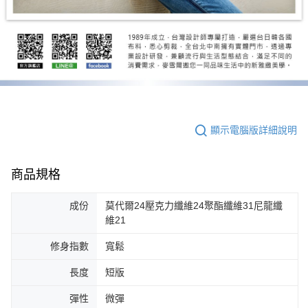
顯示電腦版詳細說明
商品規格
成份
莫代爾24壓克力纖維24聚酯纖維31尼龍纖
維21
修身指數
寬鬆
長度
短版
彈性
微彈