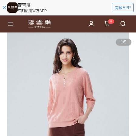
麥雪爾
開啟APP
立刻使用官方APP
0
1
/
5