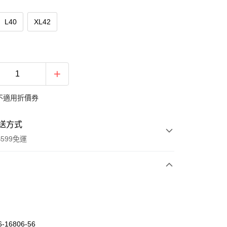
L40
XL42
不適用折價券
送方式
599免運
次付款
期付款
0 利率 每期
NT$444
21家銀行
-16806-56