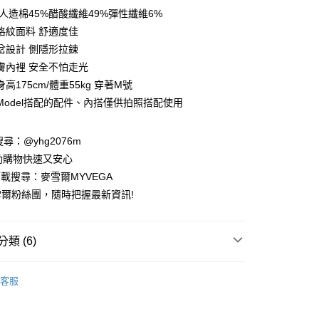
庫商業銀行
第一商業銀行
:人造棉45%醋酸纖維49%彈性纖維6%
付款
業銀行
彰化商業銀行
格紋面料 舒適度佳
業儲蓄銀行
台北富邦商業銀行
岔設計 側隱形拉鍊
華商業銀行
兆豐國際商業銀行
膚內裡 安全不怕走光
小企業銀行
台中商業銀行
高175cm/體重55kg 穿著M號
台灣）商業銀行
華泰商業銀行
業銀行
遠東國際商業銀行
Model搭配的配件、內搭僅供拍照搭配使用
業銀行
永豐商業銀行
業銀行
星展（台灣）商業銀行
請搜尋：@yhg2076m
際商業銀行
中國信託商業銀行
動購物快速又安心
天信用卡公司
下載搜尋：麥雪爾MYVEGA
爾粉絲團，隨時把握最新資訊!
類 (6)
付款
00，滿NT$599(含以上)免運費
動排行榜
📱會員日專屬APP限定活動
客服
家取貨
IT
00，滿NT$599(含以上)免運費
絕版品專區888up🔶