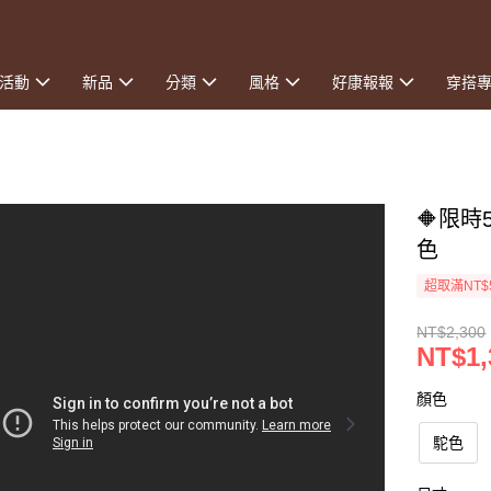
活動
新品
分類
風格
好康報報
穿搭
🔶限時
色
超取滿NT$
NT$2,300
NT$1,
顏色
駝色