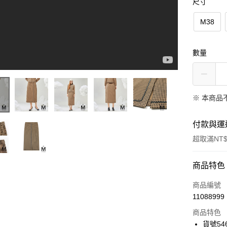
尺寸
M38
數量
※ 本商品
付款與運
超取滿NT$
付款方式
商品特色
信用卡一
商品編號
11088999
信用卡分
商品特色
3 期 
貨號546