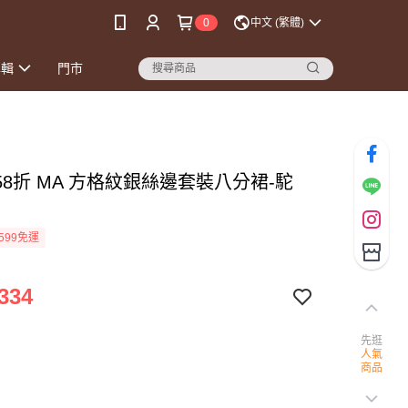
0
中文 (繁體)
專輯
門市
58折 MA 方格紋銀絲邊套裝八分裙-駝
599免運
334
先逛
人氣
商品