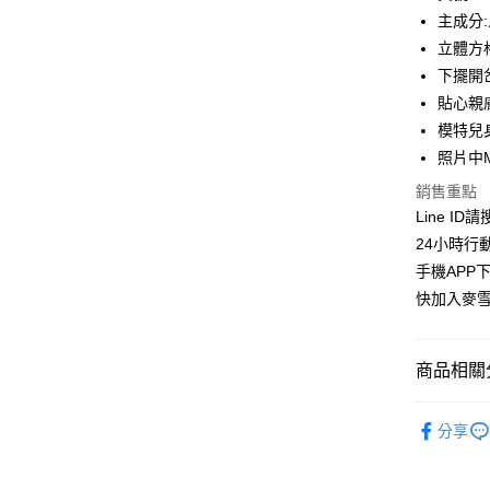
合作金
主成分
超商取貨
華南商
立體方
LINE Pay
上海商
下擺開
國泰世
貼心親
Apple Pay
臺灣中
模特兒身
匯豐（
街口支付
聯邦商
照片中
元大商
悠遊付
銷售重點
玉山商
Line ID
台新國
ATM付款
24小時行
台灣樂
貨到付款
手機APP
快加入麥雪
運送方式
商品相關分
全家取貨
每筆NT$1
👉熱門活
分享
付款後全
套裝款｜SU
每筆NT$1
🔶獨家熱銷