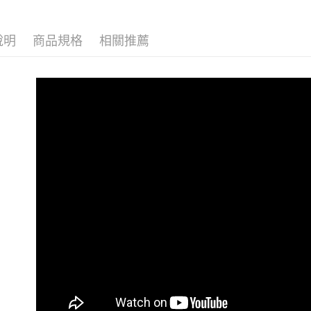
萊爾富取
👉熱門活
每筆NT$1
說明
商品規格
相關推薦
👉熱門活
付款後萊
【VIP限
每筆NT$1
7-11取貨
每筆NT$1
付款後7-1
每筆NT$1
大嘴鳥宅
每筆NT$1
貨到付款
每筆NT$1