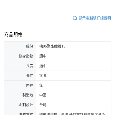
顯示電腦版詳細說明
商品規格
成份
棉85聚酯纖維15
修身指數
適中
長度
適中
彈性
無彈
內裡
無
製造地
中國
企劃設計
台灣
洗滌方式
請依洗滌標示清洗,任何衣物都建議深淺色