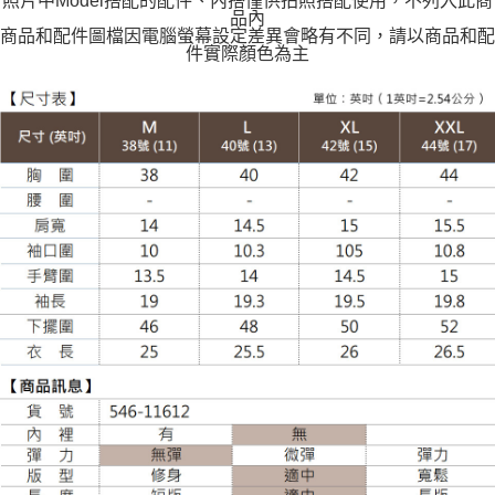
照片中Model搭配的配件、內搭僅供拍照搭配使用，不列入此商
每筆NT$120
品內
商品和配件圖檔因電腦螢幕設定差異會略有不同，請以商品和配
件實際顏色為主