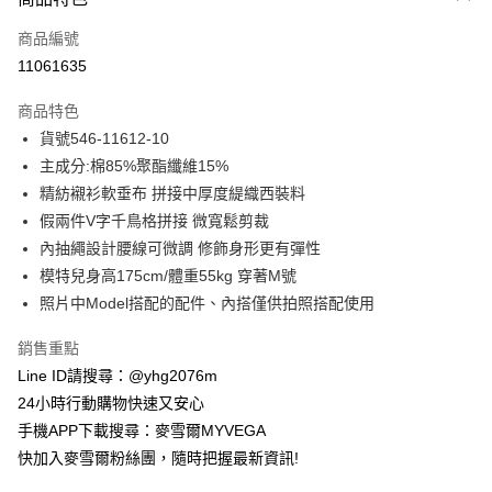
信用卡一次付款
商品編號
信用卡分期付款
11061635
3 期 0 利率 每期
NT$502
21家銀行
商品特色
合作金庫商業銀行
第一商業銀行
超商取貨付款
貨號546-11612-10
華南商業銀行
彰化商業銀行
主成分:棉85%聚酯纖維15%
LINE Pay
上海商業儲蓄銀行
台北富邦商業銀行
國泰世華商業銀行
兆豐國際商業銀行
精紡襯衫軟垂布 拼接中厚度緹織西裝料
Apple Pay
臺灣中小企業銀行
台中商業銀行
假兩件V字千鳥格拼接 微寬鬆剪裁
匯豐（台灣）商業銀行
華泰商業銀行
內抽繩設計腰線可微調 修飾身形更有彈性
街口支付
聯邦商業銀行
遠東國際商業銀行
模特兒身高175cm/體重55kg 穿著M號
元大商業銀行
永豐商業銀行
悠遊付
照片中Model搭配的配件、內搭僅供拍照搭配使用
玉山商業銀行
星展（台灣）商業銀行
台新國際商業銀行
中國信託商業銀行
ATM付款
銷售重點
台灣樂天信用卡公司
貨到付款
Line ID請搜尋：@yhg2076m
24小時行動購物快速又安心
運送方式
手機APP下載搜尋：麥雪爾MYVEGA
快加入麥雪爾粉絲團，隨時把握最新資訊!
全家取貨付款