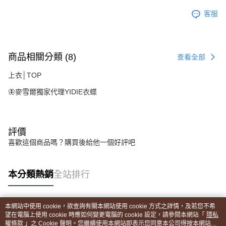
客服
商品相關分類 (8)
查看全部
上衣│TOP
🦋麥雪爾獨家代理YIDIE衣蝶
評價
喜歡這個商品嗎？購買後給他一個好評吧
本分類熱銷
全站排行
本網站中使用 cookie，欲查詢有關本網站使用 cookie 方式之詳情，及若您不希
熱門標籤
望在電腦上使用 cookie 時應如何變更電腦的 cookie 設定，請參閱本網站「
隱私
權條款
」之 Cookie 聲明。您繼續使用本網站即表示您同意本公司得按本網站使