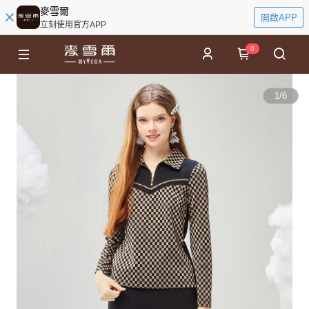
麥雪爾
開啟APP
立刻使用官方APP
0
1
/
6