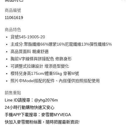
信用卡一次付款
商品編號
信用卡分期付款
11061619
3 期 0 利率 每期
NT$425
21家銀行
商品特色
合作金庫商業銀行
第一商業銀行
超商取貨付款
貨號545-19005-20
華南商業銀行
彰化商業銀行
主成分:聚酯纖維66%嫘縈16%尼龍纖維13%彈性纖維5%
LINE Pay
上海商業儲蓄銀行
台北富邦商業銀行
國泰世華商業銀行
兆豐國際商業銀行
高品質面料 親膚舒適
Apple Pay
臺灣中小企業銀行
台中商業銀行
胸前V字線條與拼接配色 修飾身形
匯豐（台灣）商業銀行
華泰商業銀行
可調整式拉鍊設計 增添造型變化
街口支付
聯邦商業銀行
遠東國際商業銀行
模特兒身高175cm/體重55kg 穿著M號
元大商業銀行
永豐商業銀行
悠遊付
照片中Model搭配的配件、內搭僅供拍照搭配使用
玉山商業銀行
星展（台灣）商業銀行
台新國際商業銀行
中國信託商業銀行
ATM付款
銷售重點
台灣樂天信用卡公司
貨到付款
Line ID請搜尋：@yhg2076m
24小時行動購物快速又安心
運送方式
手機APP下載搜尋：麥雪爾MYVEGA
快加入麥雪爾粉絲團，隨時把握最新資訊!
全家取貨付款