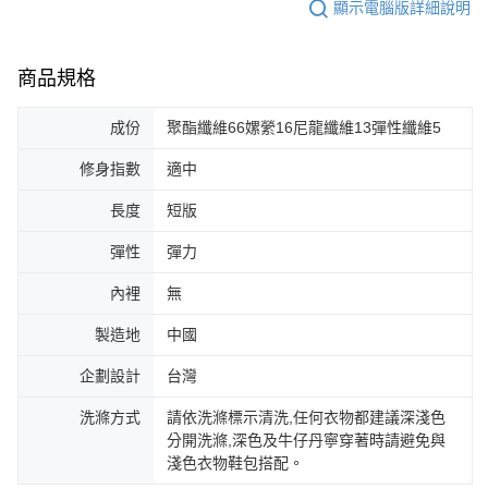
顯示電腦版詳細說明
商品規格
成份
聚酯纖維66嫘縈16尼龍纖維13彈性纖維5
修身指數
適中
長度
短版
彈性
彈力
內裡
無
製造地
中國
企劃設計
台灣
洗滌方式
請依洗滌標示清洗,任何衣物都建議深淺色
分開洗滌,深色及牛仔丹寧穿著時請避免與
淺色衣物鞋包搭配。