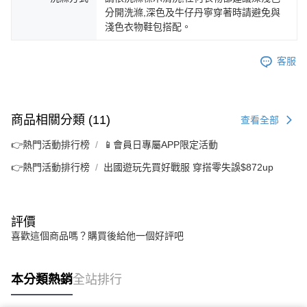
分開洗滌,深色及牛仔丹寧穿著時請避免與
淺色衣物鞋包搭配。
客服
商品相關分類 (11)
查看全部
👉熱門活動排行榜
📱會員日專屬APP限定活動
👉熱門活動排行榜
出國遊玩先買好戰服 穿搭零失誤$872up
評價
喜歡這個商品嗎？購買後給他一個好評吧
本分類熱銷
全站排行