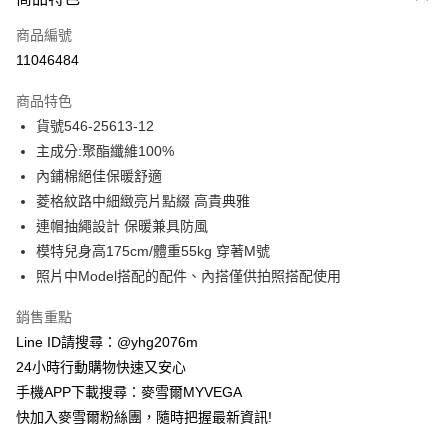
信用卡一次付款
商品編號
信用卡分期付款
11046484
3 期 0 利率 每期
NT$831
21家銀行
商品特色
合作金庫商業銀行
第一商業銀行
超商取貨付款
貨號546-25613-12
華南商業銀行
彰化商業銀行
主成分:聚酯纖維100%
LINE Pay
上海商業儲蓄銀行
台北富邦商業銀行
國泰世華商業銀行
兆豐國際商業銀行
內鋪棉絕佳保暖舒適
Apple Pay
臺灣中小企業銀行
台中商業銀行
菱格紋路中細緻亮片點綴 高貴典雅
匯豐（台灣）商業銀行
華泰商業銀行
連帽抽繩設計 保暖兼具防風
街口支付
聯邦商業銀行
遠東國際商業銀行
模特兒身高175cm/體重55kg 穿著M號
元大商業銀行
永豐商業銀行
悠遊付
照片中Model搭配的配件、內搭僅供拍照搭配使用
玉山商業銀行
星展（台灣）商業銀行
台新國際商業銀行
中國信託商業銀行
ATM付款
銷售重點
台灣樂天信用卡公司
貨到付款
Line ID請搜尋：@yhg2076m
24小時行動購物快速又安心
運送方式
手機APP下載搜尋：麥雪爾MYVEGA
快加入麥雪爾粉絲團，隨時把握最新資訊!
全家取貨付款