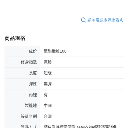
顯示電腦版詳細說明
商品規格
成份
聚酯纖維100
修身指數
寬鬆
長度
短版
彈性
無彈
內裡
有
製造地
中國
設計企劃
台灣
洗滌方式
請依洗滌標示清洗,任何衣物都建議深淺色