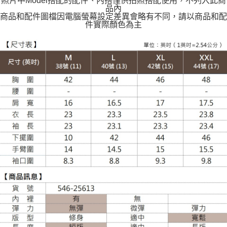
照片中Model搭配的配件、內搭僅供拍照搭配使用，不列入此商
每筆NT$120
品內
商品和配件圖檔因電腦螢幕設定差異會略有不同，請以商品和配
件實際顏色為主