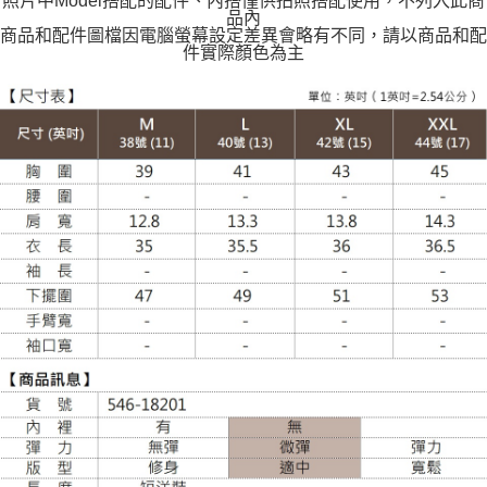
照片中Model搭配的配件、內搭僅供拍照搭配使用，不列入此商
每筆NT$120
品內
商品和配件圖檔因電腦螢幕設定差異會略有不同，請以商品和配
件實際顏色為主