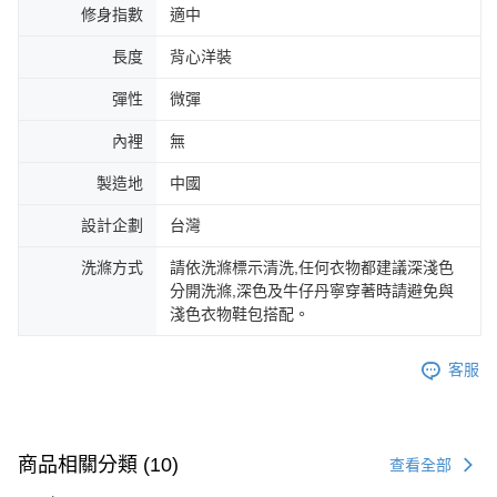
修身指數
適中
長度
背心洋裝
彈性
微彈
內裡
無
製造地
中國
設計企劃
台灣
洗滌方式
請依洗滌標示清洗,任何衣物都建議深淺色
分開洗滌,深色及牛仔丹寧穿著時請避免與
淺色衣物鞋包搭配。
客服
商品相關分類 (10)
查看全部