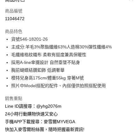
信用卡一次付款
商品編號
信用卡分期付款
11046472
3 期 0 利率 每期
NT$734
21家銀行
商品特色
合作金庫商業銀行
第一商業銀行
超商取貨付款
貨號546-18201-26
華南商業銀行
彰化商業銀行
主成分:羊毛3%聚酯纖維63%人造棉30%彈性纖維4%
LINE Pay
上海商業儲蓄銀行
台北富邦商業銀行
國泰世華商業銀行
兆豐國際商業銀行
毛纖維格紋織布 柔軟有挺度兼具保暖性
Apple Pay
臺灣中小企業銀行
台中商業銀行
採用A-line傘擺設計 自然垂墜不貼身
匯豐（台灣）商業銀行
華泰商業銀行
胸前蝴蝶結鑽釦飾 低調奢華
街口支付
聯邦商業銀行
遠東國際商業銀行
模特兒身高175cm/體重55kg 穿著M號
元大商業銀行
永豐商業銀行
悠遊付
照片中Model搭配的配件、內搭僅供拍照搭配使用
玉山商業銀行
星展（台灣）商業銀行
台新國際商業銀行
中國信託商業銀行
ATM付款
銷售重點
台灣樂天信用卡公司
貨到付款
Line ID請搜尋：@yhg2076m
24小時行動購物快速又安心
運送方式
手機APP下載搜尋：麥雪爾MYVEGA
快加入麥雪爾粉絲團，隨時把握最新資訊!
全家取貨付款