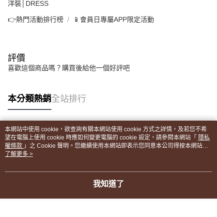
洋裝│DRESS
👉熱門活動排行榜
📱會員日專屬APP限定活動
評價
喜歡這個商品嗎？購買後給他一個好評吧
本分類熱銷
全站排行
本網站中使用 cookie，欲查詢有關本網站使用 cookie 方式之詳情，及若您不希
熱門標籤
望在電腦上使用 cookie 時應如何變更電腦的 cookie 設定，請參閱本網站「
隱私
權條款
」之 Cookie 聲明。您繼續使用本網站即表示您同意本公司得按本網站使
用條款之 Cookie 聲明使用 cookie。
了解更多 >
我知道了