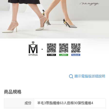
顯示電腦版詳細說明
商品規格
成份
羊毛3聚酯纖維63人造棉30彈性纖維4