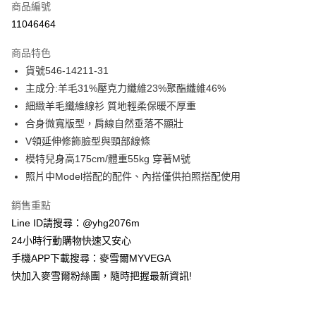
商品編號
信用卡分期付款
11046464
3 期 0 利率 每期
NT$541
21家銀行
商品特色
合作金庫商業銀行
第一商業銀行
超商取貨付款
貨號546-14211-31
華南商業銀行
彰化商業銀行
主成分:羊毛31%壓克力纖維23%聚酯纖維46%
LINE Pay
上海商業儲蓄銀行
台北富邦商業銀行
國泰世華商業銀行
兆豐國際商業銀行
細緻羊毛纖維線衫 質地輕柔保暖不厚重
Apple Pay
臺灣中小企業銀行
台中商業銀行
合身微寬版型，肩線自然垂落不顯壯
匯豐（台灣）商業銀行
華泰商業銀行
V領延伸修飾臉型與頸部線條
街口支付
聯邦商業銀行
遠東國際商業銀行
模特兒身高175cm/體重55kg 穿著M號
元大商業銀行
永豐商業銀行
悠遊付
照片中Model搭配的配件、內搭僅供拍照搭配使用
玉山商業銀行
星展（台灣）商業銀行
台新國際商業銀行
中國信託商業銀行
ATM付款
銷售重點
台灣樂天信用卡公司
貨到付款
Line ID請搜尋：@yhg2076m
24小時行動購物快速又安心
運送方式
手機APP下載搜尋：麥雪爾MYVEGA
快加入麥雪爾粉絲團，隨時把握最新資訊!
全家取貨付款
每筆NT$100，滿NT$599(含以上)免運費