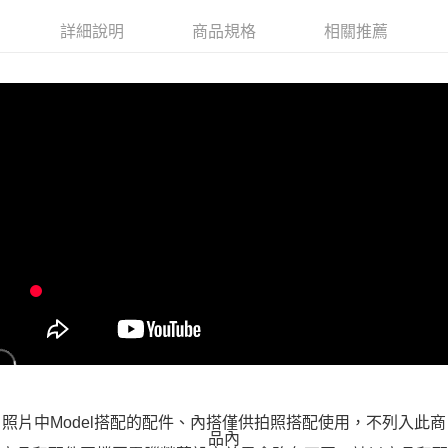
付款後全家取貨
詳細說明
商品規格
相關推薦
每筆NT$100，滿NT$599(含以上)免運費
萊爾富取貨付款
每筆NT$100，滿NT$988(含以上)免運費
付款後萊爾富取貨
每筆NT$100，滿NT$988(含以上)免運費
7-11取貨付款
每筆NT$100，滿NT$988(含以上)免運費
付款後7-11取貨
每筆NT$100，滿NT$988(含以上)免運費
大嘴鳥宅配通
每筆NT$100，滿NT$988(含以上)免運費
貨到付款
照片中Model搭配的配件、內搭僅供拍照搭配使用，不列入此商
每筆NT$120
品內