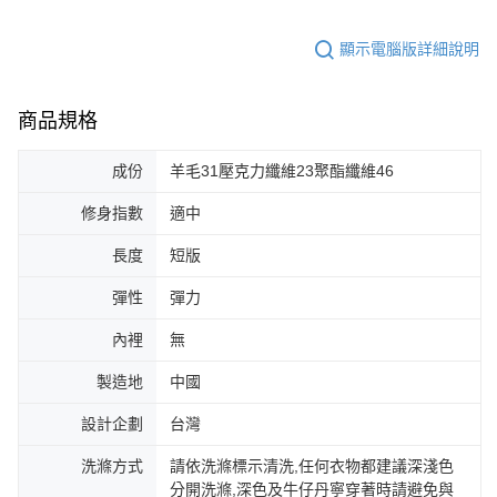
顯示電腦版詳細說明
商品規格
成份
羊毛31壓克力纖維23聚酯纖維46
修身指數
適中
長度
短版
彈性
彈力
內裡
無
製造地
中國
設計企劃
台灣
洗滌方式
請依洗滌標示清洗,任何衣物都建議深淺色
分開洗滌,深色及牛仔丹寧穿著時請避免與