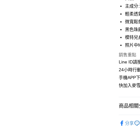
合作金
主成分
超商取貨
華南商
輕柔透
LINE Pay
上海商
微寬鬆
國泰世
黑色珠
Apple Pay
臺灣中
模特兒身
匯豐（
街口支付
聯邦商
照片中
元大商
悠遊付
銷售重點
玉山商
Line ID
台新國
ATM付款
24小時行
台灣樂
貨到付款
手機APP
快加入麥雪
運送方式
商品相關分
全家取貨
每筆NT$1
上衣│TOP
分享
付款後全
👉熱門活
每筆NT$1
🔶獨家熱銷