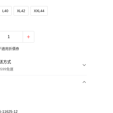
L40
XL42
XXL44
不適用折價券
送方式
599免運
次付款
期付款
0 利率 每期
NT$522
21家銀行
-11625-12