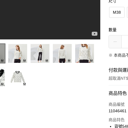
尺寸
M38
數量
※ 本商品
付款與運
超取滿NT$
付款方式
商品特色
信用卡一
商品編號
11046461
信用卡分
商品特色
3 期 
貨號546