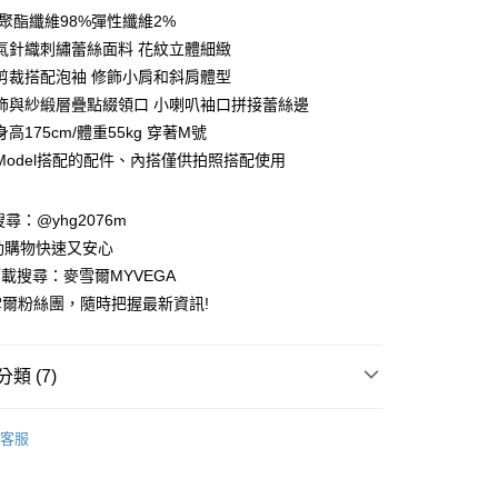
庫商業銀行
第一商業銀行
:聚酯纖維98%彈性纖維2%
付款
業銀行
彰化商業銀行
氣針織刺繡蕾絲面料 花紋立體細緻
業儲蓄銀行
台北富邦商業銀行
剪裁搭配泡袖 修飾小肩和斜肩體型
華商業銀行
兆豐國際商業銀行
飾與紗緞層疊點綴領口 小喇叭袖口拼接蕾絲邊
小企業銀行
台中商業銀行
高175cm/體重55kg 穿著M號
台灣）商業銀行
華泰商業銀行
業銀行
遠東國際商業銀行
Model搭配的配件、內搭僅供拍照搭配使用
業銀行
永豐商業銀行
業銀行
星展（台灣）商業銀行
請搜尋：@yhg2076m
際商業銀行
中國信託商業銀行
動購物快速又安心
天信用卡公司
下載搜尋：麥雪爾MYVEGA
爾粉絲團，隨時把握最新資訊!
類 (7)
付款
00，滿NT$599(含以上)免運費
客服
家取貨
動排行榜
📱會員日專屬APP限定活動
00，滿NT$599(含以上)免運費
絕版品專區888up🔶