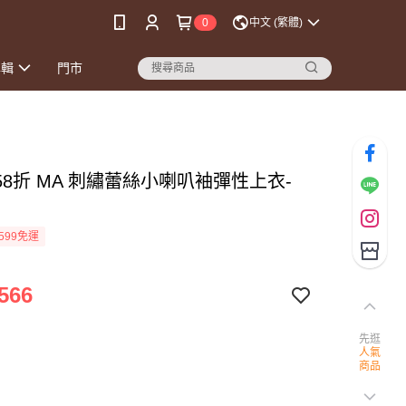
0
中文 (繁體)
專輯
門市
58折 MA 刺繡蕾絲小喇叭袖彈性上衣-
599免運
566
先逛
人氣
商品