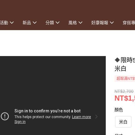
活動
新品
分類
風格
好康報報
穿搭
🔶限時
米白
超取滿NT$
NT$2,700
NT$1,
顏色
米白