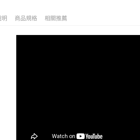
萊爾富取
👉熱門活
每筆NT$1
說明
商品規格
相關推薦
【VIP限
付款後萊
【雲朵女
每筆NT$1
【上班族
7-11取貨
每筆NT$1
付款後7-1
每筆NT$1
大嘴鳥宅
每筆NT$1
貨到付款
每筆NT$1