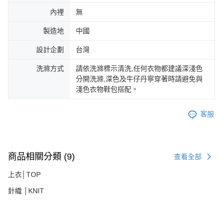
內裡
無
製造地
中國
設計企劃
台灣
洗滌方式
請依洗滌標示清洗,任何衣物都建議深淺色
分開洗滌,深色及牛仔丹寧穿著時請避免與
淺色衣物鞋包搭配。
客服
商品相關分類 (9)
查看全部
上衣│TOP
針織 │KNIT