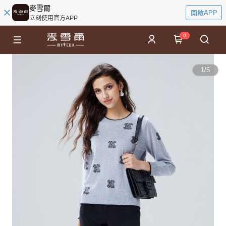
麥雪爾
開啟APP
立刻使用官方APP
0
1
/
5