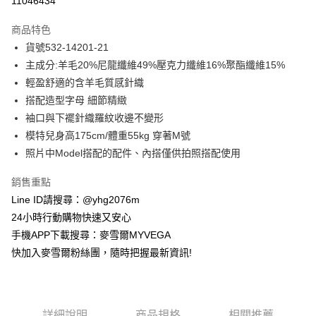
11046434
3 期 0 利率 每期
NT$945
21家銀行
商品特色
合作金庫商業銀行
第一商業銀行
超商取貨付款
貨號532-14201-21
華南商業銀行
彰化商業銀行
主成分:羊毛20%尼龍纖維49%壓克力纖維16%聚酯纖維15%
LINE Pay
上海商業儲蓄銀行
台北富邦商業銀行
國泰世華商業銀行
兆豐國際商業銀行
輕盈舒適的含羊毛質感針織
Apple Pay
臺灣中小企業銀行
台中商業銀行
搭配造型字母 細節精緻
匯豐（台灣）商業銀行
華泰商業銀行
袖口與下襬針織羅紋收邊不變形
街口支付
聯邦商業銀行
遠東國際商業銀行
模特兒身高175cm/體重55kg 穿著M號
元大商業銀行
永豐商業銀行
悠遊付
照片中Model搭配的配件、內搭僅供拍照搭配使用
玉山商業銀行
星展（台灣）商業銀行
台新國際商業銀行
中國信託商業銀行
ATM付款
銷售重點
台灣樂天信用卡公司
貨到付款
Line ID請搜尋：@yhg2076m
24小時行動購物快速又安心
運送方式
手機APP下載搜尋：麥雪爾MYVEGA
快加入麥雪爾粉絲團，隨時把握最新資訊!
全家取貨付款
每筆NT$100，滿NT$599(含以上)免運費
付款後全家取貨
詳細說明
商品規格
相關推薦