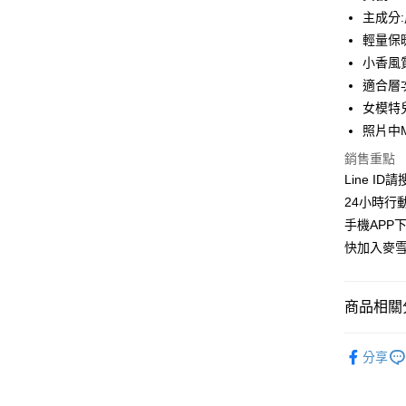
合作金
主成分:
超商取貨
華南商
輕量保
LINE Pay
上海商
小香風
國泰世
適合層
Apple Pay
臺灣中
女模特兒
匯豐（
街口支付
聯邦商
照片中
元大商
悠遊付
銷售重點
玉山商
Line ID
台新國
ATM付款
24小時行
台灣樂
貨到付款
手機APP
快加入麥雪
運送方式
商品相關分
全家取貨
每筆NT$1
👉熱門活
分享
付款後全
【寒冬保
每筆NT$1
🔶獨家熱銷