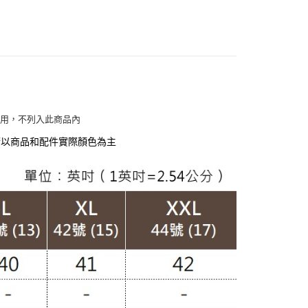
貨付款
動排行榜
冬末出清必Buy58折up
00，滿NT$988(含以上)免運費
動排行榜
輕鬆穿出自然減齡感$988up
爾富取貨
動排行榜
早晚抗溫差穿搭76折up
00，滿NT$988(含以上)免運費
定】💰會員專屬
付款
爽盛夏絲滑降溫價💖
使用，不列入此商品內
00，滿NT$988(含以上)免運費
閒】
休閒外套
請以商品和配件實際顏色為主
1取貨
孩】
雲朵外套
00，滿NT$988(含以上)免運費
穿搭】
OL職場外套
配通
香風】
00，滿NT$988(含以上)免運費
南】
羽絨
KET
羽絨外套
20
KET
背心外套