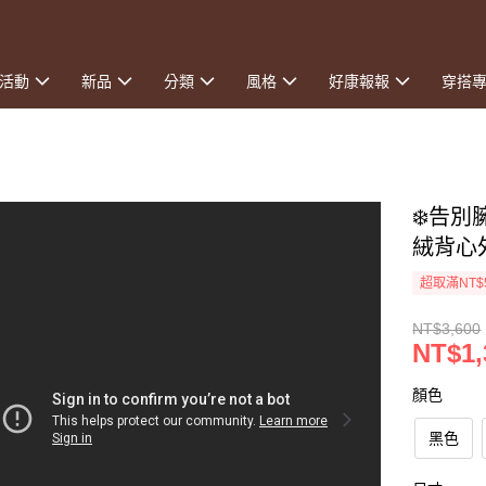
活動
新品
分類
風格
好康報報
穿搭
❄️告
絨背心
超取滿NT$
NT$3,600
NT$1,
顏色
黑色