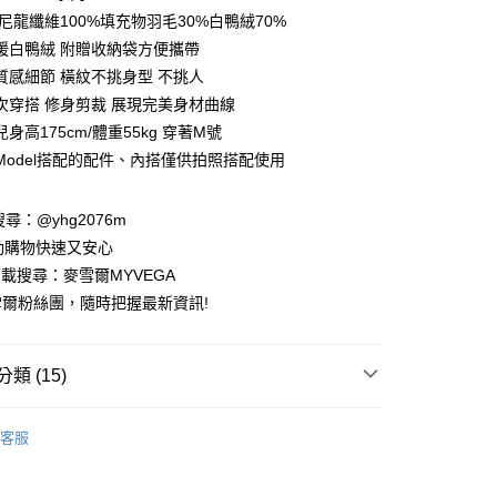
庫商業銀行
第一商業銀行
尼龍纖維100%填充物羽毛30%白鴨絨70%
付款
業銀行
彰化商業銀行
暖白鴨絨 附贈收納袋方便攜帶
業儲蓄銀行
台北富邦商業銀行
質感細節 橫紋不挑身型 不挑人
華商業銀行
兆豐國際商業銀行
次穿搭 修身剪裁 展現完美身材曲線
小企業銀行
台中商業銀行
身高175cm/體重55kg 穿著M號
台灣）商業銀行
華泰商業銀行
業銀行
遠東國際商業銀行
Model搭配的配件、內搭僅供拍照搭配使用
業銀行
永豐商業銀行
業銀行
星展（台灣）商業銀行
請搜尋：@yhg2076m
際商業銀行
中國信託商業銀行
動購物快速又安心
天信用卡公司
下載搜尋：麥雪爾MYVEGA
爾粉絲團，隨時把握最新資訊!
類 (15)
付款
00，滿NT$599(含以上)免運費
動排行榜
📱會員日專屬APP限定活動
客服
家取貨
暖專區】
00，滿NT$599(含以上)免運費
絕版品專區888up🔶