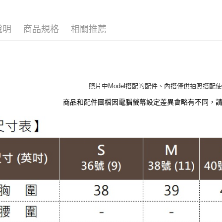
萊爾富取
👉熱門活
每筆NT$1
說明
商品規格
相關推薦
👉熱門活
付款後萊
👉熱門活
每筆NT$1
【VIP限
7-11取貨
❄️限時清
照片中Model搭配的配件、內搭僅供拍照搭配
每筆NT$1
【百變休
商品和配件圖檔因電腦螢幕設定差異會略有不同，
付款後7-1
【雲朵女
每筆NT$1
【上班族
大嘴鳥宅
【法式小
每筆NT$1
【布料指
貨到付款
外套 │JAC
每筆NT$1
外套 │JAC