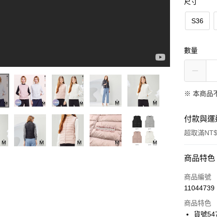
尺寸
S36
數量
※ 本商品
付款與運
超取滿NT$
付款方式
商品特色
信用卡一
商品編號
11044739
信用卡分
商品特色
3 期 
貨號54