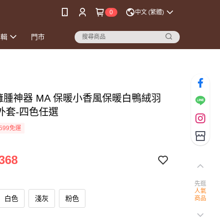
0
中文 (繁體)
專輯
門市
別臃腫神器 MA 保暖小香風保暖白鴨絨羽
外套-四色任選
599免運
368
先逛
人氣
白色
淺灰
粉色
商品