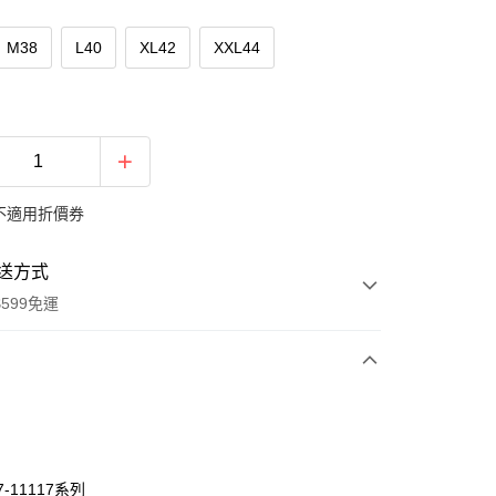
M38
L40
XL42
XXL44
不適用折價券
送方式
599免運
次付款
期付款
0 利率 每期
NT$456
21家銀行
7-11117系列