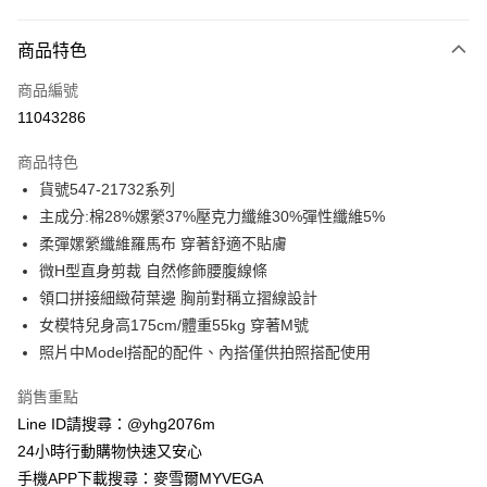
付款方式
商品特色
信用卡一次付款
商品編號
信用卡分期付款
11043286
3 期 0 利率 每期
NT$443
21家銀行
商品特色
合作金庫商業銀行
第一商業銀行
超商取貨付款
貨號547-21732系列
華南商業銀行
彰化商業銀行
主成分:棉28%嫘縈37%壓克力纖維30%彈性纖維5%
LINE Pay
上海商業儲蓄銀行
台北富邦商業銀行
國泰世華商業銀行
兆豐國際商業銀行
柔彈嫘縈纖維羅馬布 穿著舒適不貼膚
Apple Pay
臺灣中小企業銀行
台中商業銀行
微H型直身剪裁 自然修飾腰腹線條
匯豐（台灣）商業銀行
華泰商業銀行
領口拼接細緻荷葉邊 胸前對稱立摺線設計
街口支付
聯邦商業銀行
遠東國際商業銀行
女模特兒身高175cm/體重55kg 穿著M號
元大商業銀行
永豐商業銀行
悠遊付
照片中Model搭配的配件、內搭僅供拍照搭配使用
玉山商業銀行
星展（台灣）商業銀行
台新國際商業銀行
中國信託商業銀行
ATM付款
銷售重點
台灣樂天信用卡公司
貨到付款
Line ID請搜尋：@yhg2076m
24小時行動購物快速又安心
運送方式
手機APP下載搜尋：麥雪爾MYVEGA