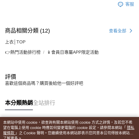
客服
商品相關分類 (12)
查看全部
上衣│TOP
👉熱門活動排行榜
📱會員日專屬APP限定活動
評價
喜歡這個商品嗎？購買後給他一個好評吧
本分類熱銷
全站排行
本網站中使用 cookie，欲查詢有關本網站使用 cookie 方式之詳情，及若您不希
熱門標籤
望在電腦上使用 cookie 時應如何變更電腦的 cookie 設定，請參閱本網站「
隱私
權條款
」之 Cookie 聲明。您繼續使用本網站即表示您同意本公司得按本網站使
用條款之 Cookie 聲明使用 cookie。
了解更多 >