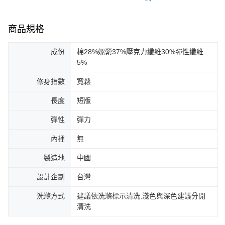
商品規格
成份
棉28%嫘縈37%壓克力纖維30%彈性纖維
5%
修身指數
寬鬆
長度
短版
彈性
彈力
內裡
無
製造地
中國
設計企劃
台灣
洗滌方式
建議依洗滌標示清洗,淺色與深色建議分開
清洗