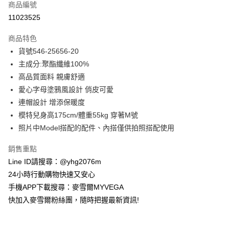
商品編號
信用卡分期付款
11023525
3 期 0 利率 每期
NT$483
21家銀行
商品特色
合作金庫商業銀行
第一商業銀行
超商取貨付款
貨號546-25656-20
華南商業銀行
彰化商業銀行
主成分:聚酯纖維100%
LINE Pay
上海商業儲蓄銀行
台北富邦商業銀行
國泰世華商業銀行
兆豐國際商業銀行
高品質面料 親膚舒適
Apple Pay
臺灣中小企業銀行
台中商業銀行
愛心字母塗鴉風設計 俏皮可愛
匯豐（台灣）商業銀行
華泰商業銀行
連帽設計 增添保暖度
街口支付
聯邦商業銀行
遠東國際商業銀行
模特兒身高175cm/體重55kg 穿著M號
元大商業銀行
永豐商業銀行
悠遊付
照片中Model搭配的配件、內搭僅供拍照搭配使用
玉山商業銀行
星展（台灣）商業銀行
台新國際商業銀行
中國信託商業銀行
ATM付款
銷售重點
台灣樂天信用卡公司
貨到付款
Line ID請搜尋：@yhg2076m
24小時行動購物快速又安心
運送方式
手機APP下載搜尋：麥雪爾MYVEGA
快加入麥雪爾粉絲團，隨時把握最新資訊!
全家取貨付款
每筆NT$100，滿NT$599(含以上)免運費