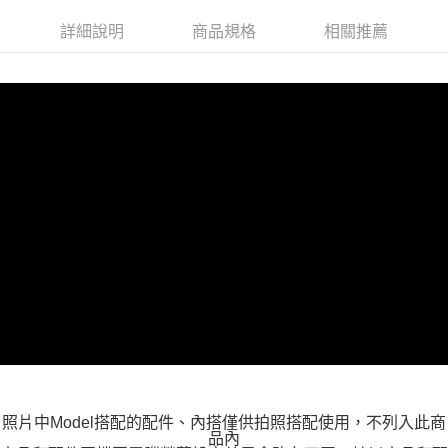
付款後全家取貨
詳細說明
商品規格
相關推薦
每筆NT$100，滿NT$599(含以上)免運費
萊爾富取貨付款
每筆NT$100，滿NT$988(含以上)免運費
付款後萊爾富取貨
每筆NT$100，滿NT$988(含以上)免運費
7-11取貨付款
每筆NT$100，滿NT$988(含以上)免運費
付款後7-11取貨
每筆NT$100，滿NT$988(含以上)免運費
大嘴鳥宅配通
每筆NT$100，滿NT$988(含以上)免運費
貨到付款
照片中Model搭配的配件、內搭僅供拍照搭配使用，不列入此商
每筆NT$120
品內