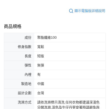
顯示電腦版詳細說明
商品規格
成份
聚酯纖維100
修身指數
寬鬆
長度
短版
彈性
無彈
內裡
有
製造地
中國
設計企劃
台灣
洗滌方式
請依洗滌標示清洗,任何衣物都建議深淺色
分開洗滌,深色及牛仔丹寧穿著時請避免與