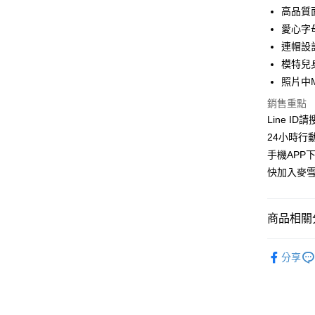
華南商
高品質
LINE Pay
上海商
愛心字
國泰世
連帽設
Apple Pay
臺灣中
模特兒身
匯豐（
街口支付
聯邦商
照片中
元大商
悠遊付
銷售重點
玉山商
Line ID
台新國
ATM付款
24小時行
台灣樂
貨到付款
手機APP
快加入麥雪
運送方式
商品相關分
全家取貨
每筆NT$1
👉熱門活
分享
付款後全
【寒冬保
每筆NT$1
🔶獨家熱銷
萊爾富取