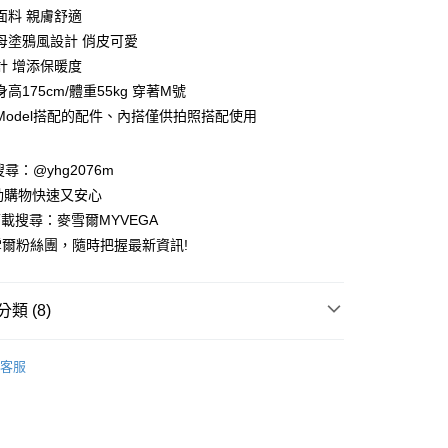
業銀行
彰化商業銀行
面料 親膚舒適
業儲蓄銀行
台北富邦商業銀行
母塗鴉風設計 俏皮可愛
華商業銀行
兆豐國際商業銀行
計 增添保暖度
小企業銀行
台中商業銀行
高175cm/體重55kg 穿著M號
台灣）商業銀行
華泰商業銀行
業銀行
遠東國際商業銀行
Model搭配的配件、內搭僅供拍照搭配使用
業銀行
永豐商業銀行
業銀行
星展（台灣）商業銀行
請搜尋：@yhg2076m
際商業銀行
中國信託商業銀行
動購物快速又安心
天信用卡公司
下載搜尋：麥雪爾MYVEGA
爾粉絲團，隨時把握最新資訊!
類 (8)
付款
00，滿NT$599(含以上)免運費
動排行榜
📱會員日專屬APP限定活動
客服
家取貨
暖專區】
00，滿NT$599(含以上)免運費
絕版品專區888up🔶
貨付款