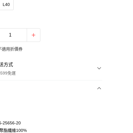
L40
不適用折價券
送方式
599免運
次付款
期付款
0 利率 每期
NT$483
21家銀行
-25656-20
庫商業銀行
第一商業銀行
聚酯纖維100%
付款