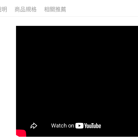
👉熱門活
每筆NT$1
說明
商品規格
相關推薦
👉熱門活
付款後萊
【VIP限
每筆NT$1
【百變休
7-11取貨
外套 │JAC
每筆NT$1
付款後7-1
每筆NT$1
大嘴鳥宅
每筆NT$1
貨到付款
每筆NT$1