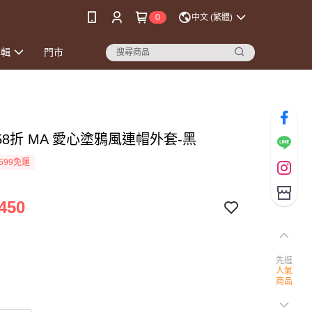
0
中文 (繁體)
專輯
門市
58折 MA 愛心塗鴉風連帽外套-黑
599免運
450
先逛
人氣
商品