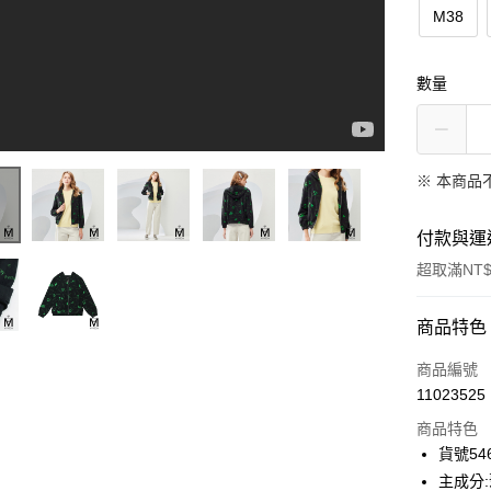
M38
數量
※ 本商品
付款與運
超取滿NT$
付款方式
商品特色
信用卡一
商品編號
11023525
信用卡分
商品特色
3 期 
貨號546
合作金
主成分:
超商取貨