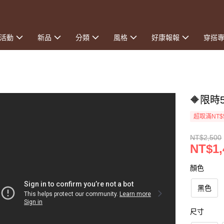
活動
新品
分類
風格
好康報報
穿搭
🔶限時
超取滿NT$
NT$2,500
NT$1,
顏色
黑色
尺寸