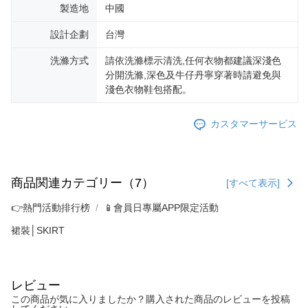
製造地
中國
設計企劃
台灣
洗滌方式
請依洗滌標示清洗,任何衣物都建議深淺色
分開洗滌,深色及牛仔丹寧穿著時請避免與
淺色衣物鞋包搭配。
カスタマーサービス
商品関連カテゴリー（7）
[すべて表示]
👉熱門活動排行榜
📱會員日專屬APP限定活動
裙裝│SKIRT
レビュー
この商品が気に入りましたか？購入された商品のレビューを投稿