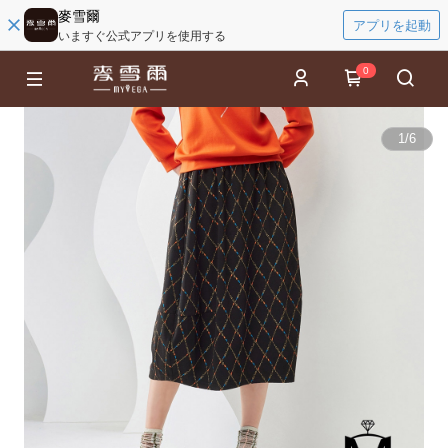
麥雪爾
アプリを起動
いますぐ公式アプリを使用する
0
1
/
6