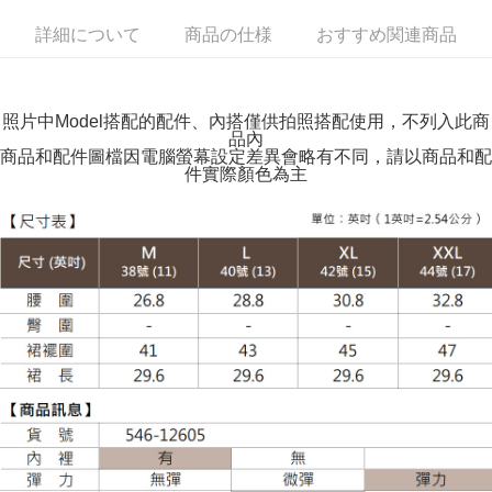
付款後全家取貨
詳細について
商品の仕様
おすすめ関連商品
配送毎にNT$100、NT$599以上で送料無料
萊爾富取貨付款
配送毎にNT$100、NT$988以上で送料無料
照片中Model搭配的配件、內搭僅供拍照搭配使用，不列入此商
品內
付款後萊爾富取貨
商品和配件圖檔因電腦螢幕設定差異會略有不同，請以商品和配
件實際顏色為主
配送毎にNT$100、NT$988以上で送料無料
7-11取貨付款
配送毎にNT$100、NT$988以上で送料無料
付款後7-11取貨
配送毎にNT$100、NT$988以上で送料無料
大嘴鳥宅配通
配送毎にNT$100、NT$988以上で送料無料
貨到付款
配送毎にNT$120