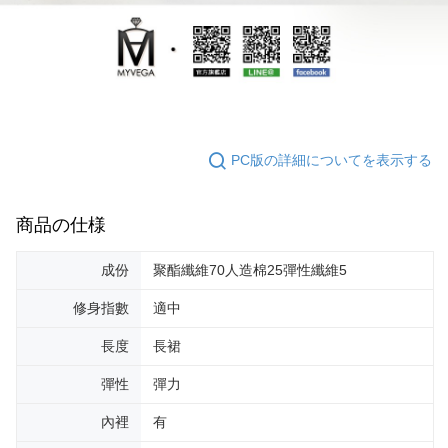
PC版の詳細についてを表示する
商品の仕様
成份
聚酯纖維70人造棉25彈性纖維5
修身指數
適中
長度
長裙
彈性
彈力
內裡
有