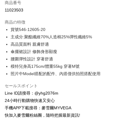
商品番号
クレジットカード分割払い
11023503
3回払い、金利0、毎回
NT$386
21行の銀行
商品の特徴
合作金庫商業銀行
第一商業銀行
コンビニ店頭代金引換
貨號546-12605-20
華南商業銀行
彰化商業銀行
主成分:聚酯纖維70%人造棉25%彈性纖維5%
LINE Pay
上海商業儲蓄銀行
台北富邦商業銀行
国泰世華商業銀行
兆豐國際商業銀行
高品質面料 親膚舒適
Apple Pay
台湾中小企業銀行
台中商業銀行
傘擺裙設計 修飾身形顯瘦
HSBC(台湾)商業銀行
華泰商業銀行
JKOPAY
腰圍彈性設計 穿著舒適
聯邦商業銀行
遠東国際商業銀行
模特兒身高175cm/體重55kg 穿著M號
元大商業銀行
永豐商業銀行
Easy Wallet
照片中Model搭配的配件、內搭僅供拍照搭配使用
玉山商業銀行
星展(台湾)商業銀行
台新國際商業銀行
中国信託商業銀行
ATM払い
セールスポイント
台湾楽天クレジットカード会社
代金引換
Line ID請搜尋：@yhg2076m
24小時行動購物快速又安心
配送方法
手機APP下載搜尋：麥雪爾MYVEGA
全家取貨付款
快加入麥雪爾粉絲團，隨時把握最新資訊!
配送毎にNT$100、NT$599以上で送料無料