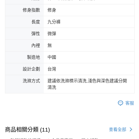
修身指數
修身
長度
九分褲
彈性
微彈
內裡
無
製造地
中國
設計企劃
台灣
洗滌方式
建議依洗滌標示清洗,淺色與深色建議分開
清洗
客服
商品相關分類 (11)
查看全部