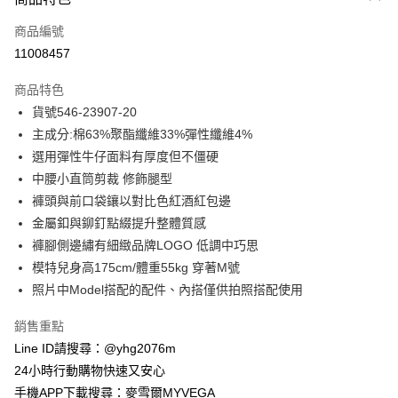
信用卡一次付款
商品編號
信用卡分期付款
11008457
3 期 0 利率 每期
NT$502
21家銀行
商品特色
合作金庫商業銀行
第一商業銀行
超商取貨付款
貨號546-23907-20
華南商業銀行
彰化商業銀行
主成分:棉63%聚酯纖維33%彈性纖維4%
LINE Pay
上海商業儲蓄銀行
台北富邦商業銀行
國泰世華商業銀行
兆豐國際商業銀行
選用彈性牛仔面料有厚度但不僵硬
Apple Pay
臺灣中小企業銀行
台中商業銀行
中腰小直筒剪裁 修飾腿型
匯豐（台灣）商業銀行
華泰商業銀行
褲頭與前口袋鑲以對比色紅酒紅包邊
街口支付
聯邦商業銀行
遠東國際商業銀行
金屬釦與鉚釘點綴提升整體質感
元大商業銀行
永豐商業銀行
悠遊付
褲腳側邊繡有細緻品牌LOGO 低調中巧思
玉山商業銀行
星展（台灣）商業銀行
模特兒身高175cm/體重55kg 穿著M號
台新國際商業銀行
中國信託商業銀行
ATM付款
台灣樂天信用卡公司
照片中Model搭配的配件、內搭僅供拍照搭配使用
貨到付款
銷售重點
運送方式
Line ID請搜尋：@yhg2076m
24小時行動購物快速又安心
全家取貨付款
手機APP下載搜尋：麥雪爾MYVEGA