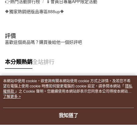
👉熱門活動排行榜
📱會員日專屬APP限定活動
🔶獨家熱銷絕版品專區888up🔶
評價
喜歡這個商品嗎？購買後給他一個好評吧
本分類熱銷
全站排行
本網站中使用 cookie，欲查詢有關本網站使用 cookie 方式之詳情，及若您不希
熱門標籤
望在電腦上使用 cookie 時應如何變更電腦的 cookie 設定，請參閱本網站「
隱私
權條款
」之 Cookie 聲明。您繼續使用本網站即表示您同意本公司得按本網站使
用條款之 Cookie 聲明使用 cookie。
了解更多 >
我知道了