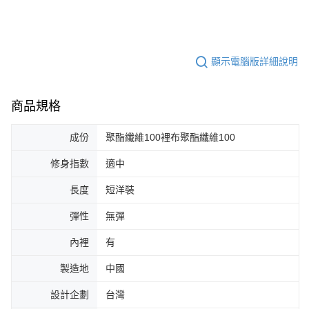
顯示電腦版詳細說明
商品規格
成份
聚酯纖維100裡布聚酯纖維100
修身指數
適中
長度
短洋裝
彈性
無彈
內裡
有
製造地
中國
設計企劃
台灣