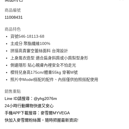
信用卡一次付款
商品編號
信用卡分期付款
11008431
3 期 0 利率 每期
NT$676
21家銀行
商品特色
合作金庫商業銀行
第一商業銀行
超商取貨付款
貨號546-18113-68
華南商業銀行
彰化商業銀行
主成分:聚酯纖維100%
LINE Pay
上海商業儲蓄銀行
台北富邦商業銀行
國泰世華商業銀行
兆豐國際商業銀行
拼接高貴窶空蕾絲面料 台灣設計
Apple Pay
臺灣中小企業銀行
台中商業銀行
上身風衣造型 適合扁身斜肩或小肩梨型身形
匯豐（台灣）商業銀行
華泰商業銀行
側邊隱形 貼心親膚內裡安全不怕走光
街口支付
聯邦商業銀行
遠東國際商業銀行
模特兒身高175cm/體重55kg 穿著M號
元大商業銀行
永豐商業銀行
悠遊付
照片中Model搭配的配件、內搭僅供拍照搭配使用
玉山商業銀行
星展（台灣）商業銀行
台新國際商業銀行
中國信託商業銀行
ATM付款
銷售重點
台灣樂天信用卡公司
貨到付款
Line ID請搜尋：@yhg2076m
24小時行動購物快速又安心
運送方式
手機APP下載搜尋：麥雪爾MYVEGA
快加入麥雪爾粉絲團，隨時把握最新資訊!
全家取貨付款