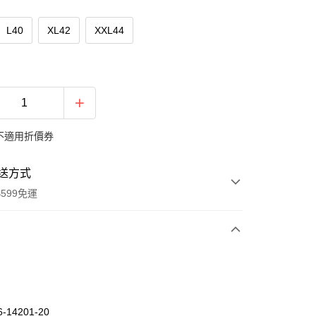
L40
XL42
XXL44
不適用折價券
送方式
599免運
次付款
期付款
0 利率 每期
NT$560
21家銀行
-14201-20