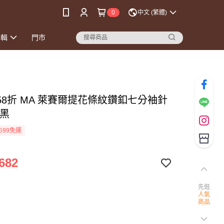
0
中文 (繁體)
專輯
門市
58折 MA 萊賽爾提花條紋鑽釦七分袖針
-黑
599免運
682
先逛
人氣
商品