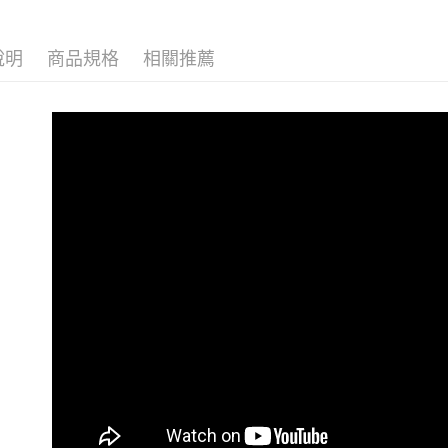
萊爾富取
🔶獨家熱銷
每筆NT$1
說明
商品規格
相關推薦
👉熱門活
付款後萊
👉熱門活
每筆NT$1
👉熱門活
7-11取貨
【VIP限
每筆NT$1
【雲朵女
付款後7-1
【上班族
每筆NT$1
遮手臂神
大嘴鳥宅
【布料指
每筆NT$1
貨到付款
每筆NT$1