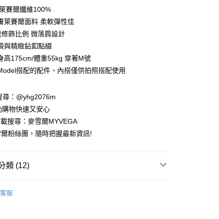
庫商業銀行
第一商業銀行
萊賽爾纖維100%
付款
業銀行
彰化商業銀行
膚萊賽爾面料 柔軟彈性佳
業儲蓄銀行
台北富邦商業銀行
裁修飾比例 微落肩設計
華商業銀行
兆豐國際商業銀行
袋與精緻鉆釦點綴
小企業銀行
台中商業銀行
高175cm/體重55kg 穿著M號
台灣）商業銀行
華泰商業銀行
業銀行
遠東國際商業銀行
Model搭配的配件、內搭僅供拍照搭配使用
業銀行
永豐商業銀行
業銀行
星展（台灣）商業銀行
請搜尋：@yhg2076m
際商業銀行
中國信託商業銀行
動購物快速又安心
天信用卡公司
下載搜尋：麥雪爾MYVEGA
爾粉絲團，隨時把握最新資訊!
類 (12)
付款
00，滿NT$599(含以上)免運費
客服
家取貨
T
00，滿NT$599(含以上)免運費
動排行榜
📱會員日專屬APP限定活動