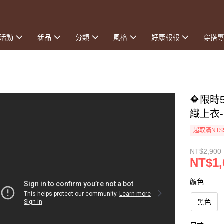
活動
新品
分類
風格
好康報報
穿搭
🔶限時
織上衣
超取滿NT$
NT$2,900
NT$1,
顏色
黑色