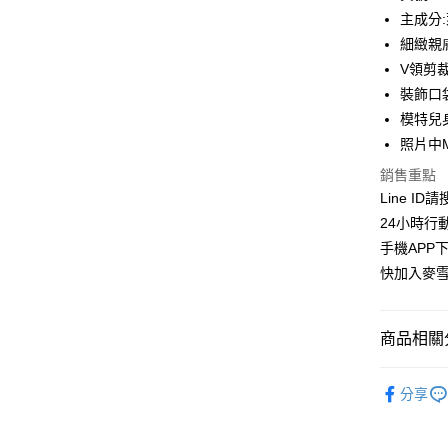
合作金
主成分:
超商取貨
華南商
細緻親
LINE Pay
上海商
V領剪
國泰世
裝飾口
Apple Pay
臺灣中
模特兒身
匯豐（
街口支付
聯邦商
照片中
元大商
悠遊付
銷售重點
玉山商
Line ID
台新國
ATM付款
24小時行
台灣樂
貨到付款
手機APP
快加入麥雪
運送方式
商品相關分
全家取貨
每筆NT$1
上衣│TOP
分享
付款後全
針織 │KNI
每筆NT$1
👉熱門活