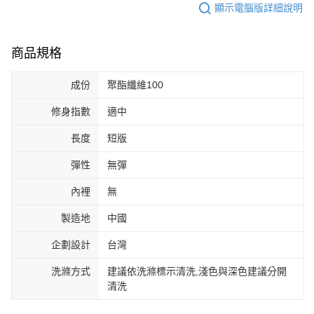
顯示電腦版詳細說明
商品規格
成份
聚酯纖維100
修身指數
適中
長度
短版
彈性
無彈
內裡
無
製造地
中國
企劃設計
台灣
洗滌方式
建議依洗滌標示清洗,淺色與深色建議分開
清洗