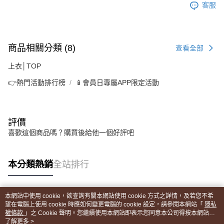
客服
商品相關分類 (8)
查看全部
上衣│TOP
👉熱門活動排行榜
📱會員日專屬APP限定活動
評價
喜歡這個商品嗎？購買後給他一個好評吧
本分類熱銷
全站排行
本網站中使用 cookie，欲查詢有關本網站使用 cookie 方式之詳情，及若您不希
熱門標籤
望在電腦上使用 cookie 時應如何變更電腦的 cookie 設定，請參閱本網站「
隱私
權條款
」之 Cookie 聲明。您繼續使用本網站即表示您同意本公司得按本網站使
用條款之 Cookie 聲明使用 cookie。
了解更多 >