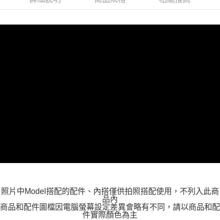
每筆NT$100，滿NT$599(含以上)免運費
萊爾富取貨付款
每筆NT$100，滿NT$988(含以上)免運費
付款後萊爾富取貨
每筆NT$100，滿NT$988(含以上)免運費
7-11取貨付款
每筆NT$100，滿NT$988(含以上)免運費
付款後7-11取貨
每筆NT$100，滿NT$988(含以上)免運費
大嘴鳥宅配通
每筆NT$100，滿NT$988(含以上)免運費
貨到付款
照片中Model搭配的配件、內搭僅供拍照搭配使用，不列入此商
每筆NT$120
品內
商品和配件圖檔因電腦螢幕設定差異會略有不同，請以商品和配
件實際顏色為主