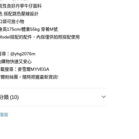
業銀行
彰化商業銀行
氣性良好丹寧牛仔面料
業儲蓄銀行
台北富邦商業銀行
色 搭配跳色壓線設計
華商業銀行
兆豐國際商業銀行
口袋可放小物
小企業銀行
台中商業銀行
高175cm/體重55kg 穿著M號
台灣）商業銀行
華泰商業銀行
業銀行
遠東國際商業銀行
Model搭配的配件、內搭僅供拍照搭配使用
業銀行
永豐商業銀行
業銀行
星展（台灣）商業銀行
請搜尋：@yhg2076m
際商業銀行
中國信託商業銀行
動購物快速又安心
天信用卡公司
下載搜尋：麥雪爾MYVEGA
爾粉絲團，隨時把握最新資訊!
類 (10)
付款
00，滿NT$599(含以上)免運費
早秋新品coming soon
客服
家取貨
動排行榜
極致涼感 正夏的肌膚解熱$899up
00，滿NT$599(含以上)免運費
動排行榜
冬末出清必Buy58折up