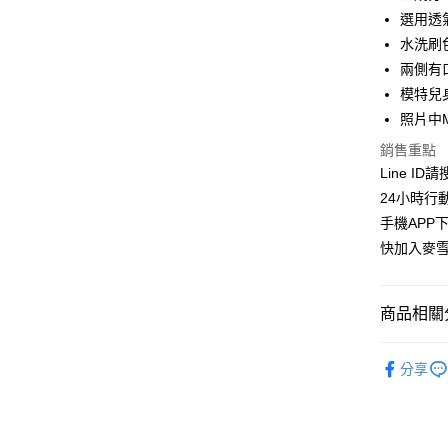
華南商
選用透
LINE Pay
上海商
水洗刷
國泰世
兩側有
Apple Pay
臺灣中
模特兒身
匯豐（
街口支付
聯邦商
照片中
元大商
悠遊付
銷售重點
玉山商
Line ID
台新國
ATM付款
24小時行
台灣樂
貨到付款
手機APP
快加入麥雪
運送方式
商品相關分
全家取貨
每筆NT$1
麥雪爾｜🍁
分享
付款後全
👉熱門活
每筆NT$1
👉熱門活