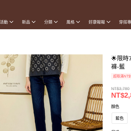
活動
新品
分類
風格
好康報報
穿搭
🌟限
褲-藍
超取滿NT$
NT$3,780
NT$2,
顏色
藍色