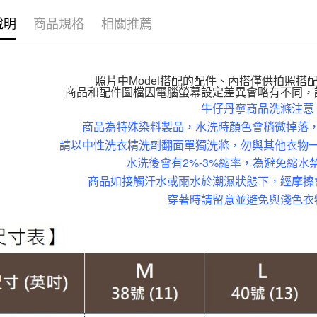
萊爾富取
【VIP限
每筆NT$1
說明
商品規格
相關推薦
【個性丹
付款後萊
【百變休
每筆NT$1
【雲朵女
照片中Model搭配的配件、內搭僅供拍照搭
7-11取貨
商品和配件圖檔因電腦螢幕設定差異會略有不同，
【親膚棉
牛仔丹寧商品洗滌注意
每筆NT$1
【布料指
商品為特殊染料製品，水洗時顏色會稍微掉落
付款後7-1
請以中性洗衣精洗劑翻面單獨洗滌，勿與其他衣物
褲裝│PAN
每筆NT$1
水洗後會有2%-3%縮率，為避免縮水
商品如接觸汗水或雨水於潮濕狀態下，經摩擦
大嘴鳥宅
穿著時請留意並避免與淺色衣
每筆NT$1
貨到付款
每筆NT$1