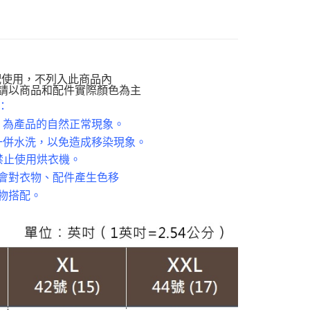
貨付款
定】💰會員專屬
00，滿NT$988(含以上)免運費
寧牛仔】
牛仔褲款
爾富取貨
閒】
休閒褲款
00，滿NT$988(含以上)免運費
孩】
雲朵褲款
配使用，不列入此商品內
付款
請以商品和配件實際顏色為主
質專區】
棉質褲款
：
00，滿NT$988(含以上)免運費
南】
棉｜Cotton
，為產品的自然正常現象。
1取貨
一併水洗，以免造成移染現象。
TS
牛仔褲
00，滿NT$988(含以上)免運費
禁止使用烘衣機。
會對衣物、配件產生色移
配通
物搭配。
00，滿NT$988(含以上)免運費
20