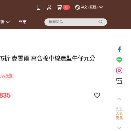
0
中文 (繁體)
專輯
門市
時75折 麥雪爾 高含棉車線造型牛仔九分
599免運
835
先逛
人氣
商品