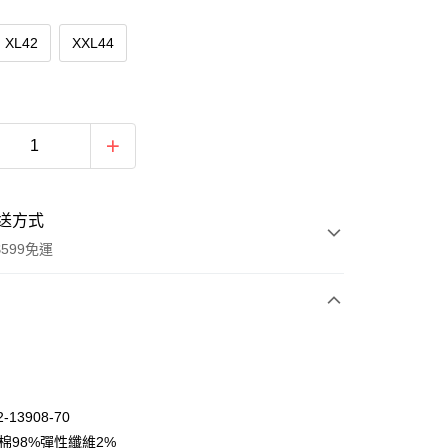
XL42
XXL44
送方式
599免運
次付款
期付款
0 利率 每期
NT$945
21家銀行
-13908-70
庫商業銀行
第一商業銀行
棉98%彈性纖維2%
付款