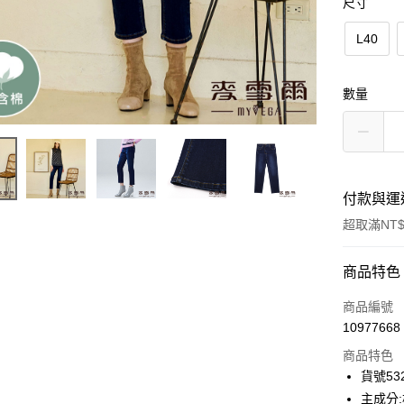
尺寸
L40
數量
付款與運
超取滿NT$
付款方式
商品特色
信用卡一
商品編號
10977668
信用卡分
商品特色
3 期 
貨號532
合作金
主成分:
超商取貨