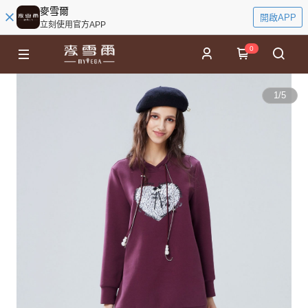
麥雪爾
開啟APP
立刻使用官方APP
0
1
/
5