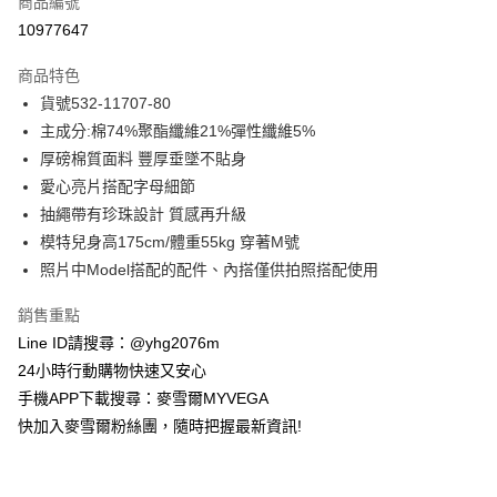
商品編號
信用卡分期付款
10977647
3 期 0 利率 每期
NT$995
21家銀行
商品特色
合作金庫商業銀行
第一商業銀行
超商取貨付款
貨號532-11707-80
華南商業銀行
彰化商業銀行
主成分:棉74%聚酯纖維21%彈性纖維5%
LINE Pay
上海商業儲蓄銀行
台北富邦商業銀行
國泰世華商業銀行
兆豐國際商業銀行
厚磅棉質面料 豐厚垂墜不貼身
Apple Pay
臺灣中小企業銀行
台中商業銀行
愛心亮片搭配字母細節
匯豐（台灣）商業銀行
華泰商業銀行
抽繩帶有珍珠設計 質感再升級
街口支付
聯邦商業銀行
遠東國際商業銀行
模特兒身高175cm/體重55kg 穿著M號
元大商業銀行
永豐商業銀行
悠遊付
照片中Model搭配的配件、內搭僅供拍照搭配使用
玉山商業銀行
星展（台灣）商業銀行
台新國際商業銀行
中國信託商業銀行
ATM付款
銷售重點
台灣樂天信用卡公司
貨到付款
Line ID請搜尋：@yhg2076m
24小時行動購物快速又安心
運送方式
手機APP下載搜尋：麥雪爾MYVEGA
快加入麥雪爾粉絲團，隨時把握最新資訊!
全家取貨付款
每筆NT$100，滿NT$599(含以上)免運費