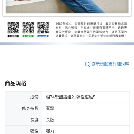
顯示電腦版詳細說明
商品規格
成份
棉74聚酯纖維21彈性纖維5
修身指數
寬鬆
長度
長版
彈性
彈力