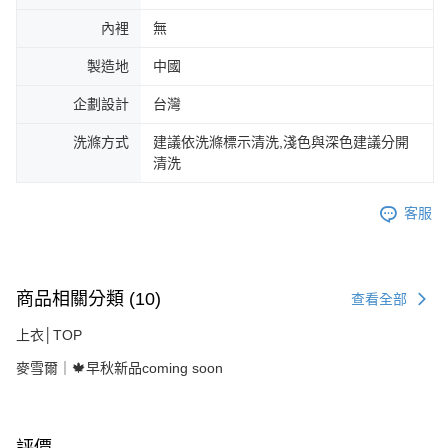
內裡
無
製造地
中國
企劃設計
台灣
洗滌方式
建議依洗滌標示清洗,淺色與深色建議分開
清洗
客服
商品相關分類 (10)
查看全部
上衣│TOP
麥雪爾｜🍁早秋新品coming soon
評價