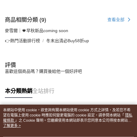
商品相關分類 (9)
查看全部
麥雪爾｜🍁早秋新品coming soon
👉熱門活動排行榜
冬末出清必Buy58折up
評價
喜歡這個商品嗎？購買後給他一個好評吧
本分類熱銷
全站排行
本網站中使用 cookie，欲查詢有關本網站使用 cookie 方式之詳情，及若您不希
熱門標籤
望在電腦上使用 cookie 時應如何變更電腦的 cookie 設定，請參閱本網站「
隱私
權條款
」之 Cookie 聲明。您繼續使用本網站即表示您同意本公司得按本網站使
用條款之 Cookie 聲明使用 cookie。
了解更多 >