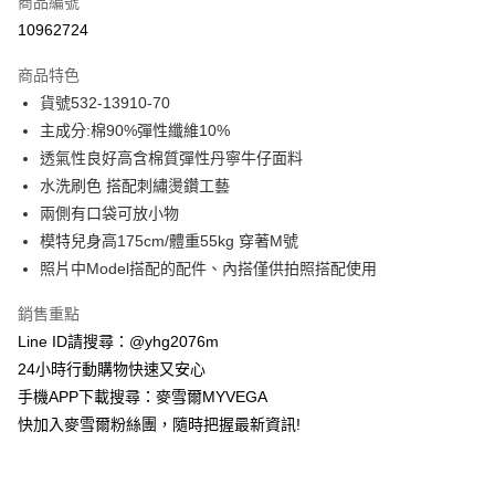
商品編號
信用卡分期付款
10962724
3 期 0 利率 每期
NT$845
21家銀行
商品特色
合作金庫商業銀行
第一商業銀行
超商取貨付款
貨號532-13910-70
華南商業銀行
彰化商業銀行
主成分:棉90%彈性纖維10%
LINE Pay
上海商業儲蓄銀行
台北富邦商業銀行
國泰世華商業銀行
兆豐國際商業銀行
透氣性良好高含棉質彈性丹寧牛仔面料
Apple Pay
臺灣中小企業銀行
台中商業銀行
水洗刷色 搭配刺繡燙鑽工藝
匯豐（台灣）商業銀行
華泰商業銀行
兩側有口袋可放小物
街口支付
聯邦商業銀行
遠東國際商業銀行
模特兒身高175cm/體重55kg 穿著M號
元大商業銀行
永豐商業銀行
悠遊付
照片中Model搭配的配件、內搭僅供拍照搭配使用
玉山商業銀行
星展（台灣）商業銀行
台新國際商業銀行
中國信託商業銀行
ATM付款
銷售重點
台灣樂天信用卡公司
貨到付款
Line ID請搜尋：@yhg2076m
24小時行動購物快速又安心
運送方式
手機APP下載搜尋：麥雪爾MYVEGA
快加入麥雪爾粉絲團，隨時把握最新資訊!
全家取貨付款
每筆NT$100，滿NT$599(含以上)免運費