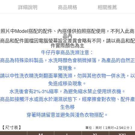
付款後全家取貨
詳細說明
商品規格
相關推薦
每筆NT$100，滿NT$599(含以上)免運費
萊爾富取貨付款
每筆NT$100，滿NT$988(含以上)免運費
照片中Model搭配的配件、內搭僅供拍照搭配使用，不列入此商
品內
付款後萊爾富取貨
商品和配件圖檔因電腦螢幕設定差異會略有不同，請以商品和配
件實際顏色為主
每筆NT$100，滿NT$988(含以上)免運費
牛仔丹寧商品洗滌注意：
商品為特殊染料製品，水洗時顏色會稍微掉落，為產品的自然正
7-11取貨付款
常現象。
每筆NT$100，滿NT$988(含以上)免運費
請以中性洗衣精洗劑翻面單獨洗滌，勿與其他衣物一併水洗，以
付款後7-11取貨
免造成移染現象。
每筆NT$100，滿NT$988(含以上)免運費
水洗後會有2%-3%縮率，為避免縮水禁止使用烘衣機。
大嘴鳥宅配通
商品如接觸汗水或雨水於潮濕狀態下，經摩擦會對衣物、配件產
生色移
每筆NT$100，滿NT$988(含以上)免運費
穿著時請留意並避免與淺色衣物搭配。
貨到付款
每筆NT$120