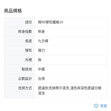
商品規格
成份
棉90彈性纖維10
修身指數
修身
長度
九分褲
彈性
彈力
內裡
無
製造地
中國
企劃設計
台灣
洗滌方式
建議依洗滌標示清洗,淺色與深色建議分開
清洗
客服