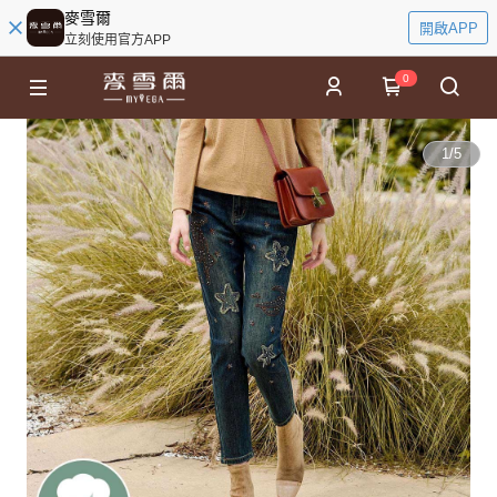
麥雪爾
開啟APP
立刻使用官方APP
0
1
/
5