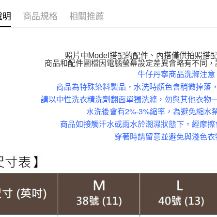
萊爾富取
👉熱門活
每筆NT$1
說明
商品規格
相關推薦
👉熱門活
付款後萊
【VIP限
每筆NT$1
【個性丹
照片中Model搭配的配件、內搭僅供拍照搭
7-11取貨
商品和配件圖檔因電腦螢幕設定差異會略有不同，
【百變休
牛仔丹寧商品洗滌注意
每筆NT$1
【雲朵女
商品為特殊染料製品，水洗時顏色會稍微掉落
付款後7-1
請以中性洗衣精洗劑翻面單獨洗滌，勿與其他衣物
【親膚棉
每筆NT$1
水洗後會有2%-3%縮率，為避免縮水
【布料指
商品如接觸汗水或雨水於潮濕狀態下，經摩擦
大嘴鳥宅
褲裝│PAN
穿著時請留意並避免與淺色衣
每筆NT$1
褲裝│PAN
貨到付款
每筆NT$1