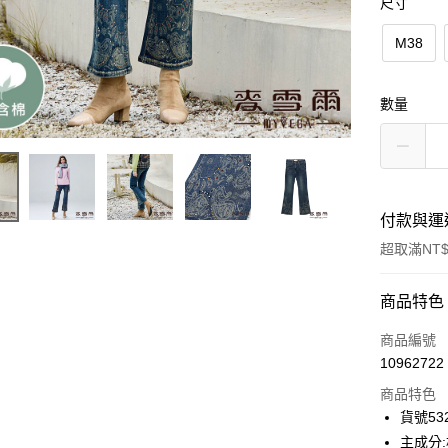
尺寸
M38
數量
付款與運
超取滿NT$
付款方式
商品特色
信用卡一
商品編號
10962722
信用卡分
商品特色
3 期 
貨號532
合作金
主成分
超商取貨