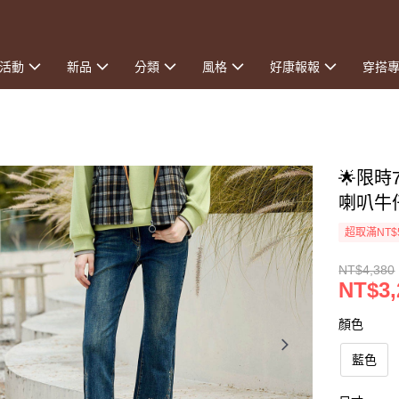
活動
新品
分類
風格
好康報報
穿搭
🌟限
喇叭牛
超取滿NT$
NT$4,380
NT$3,
顏色
藍色