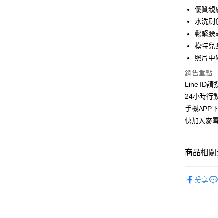
華南商
優質親
LINE Pay
上海商
水洗刷
國泰世
鬆緊腰
Apple Pay
臺灣中
模特兒身
匯豐（
街口支付
聯邦商
照片中
元大商
悠遊付
銷售重點
玉山商
Line ID
台新國
ATM付款
24小時行
台灣樂
貨到付款
手機APP
快加入麥雪
運送方式
商品相關分
全家取貨
每筆NT$1
麥雪爾｜🍁
分享
付款後全
👉熱門活
每筆NT$1
👉熱門活