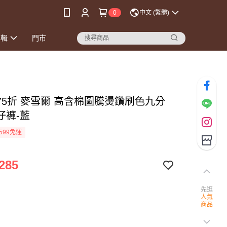
0
中文 (繁體)
專輯
門市
時75折 麥雪爾 高含棉圖騰燙鑽刷色九分
仔褲-藍
599免運
285
先逛
人氣
商品