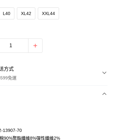
L40
XL42
XXL44
送方式
599免運
次付款
期付款
0 利率 每期
NT$1,095
21家銀行
-13907-70
庫商業銀行
第一商業銀行
:棉90%聚酯纖維8%彈性纖維2%
付款