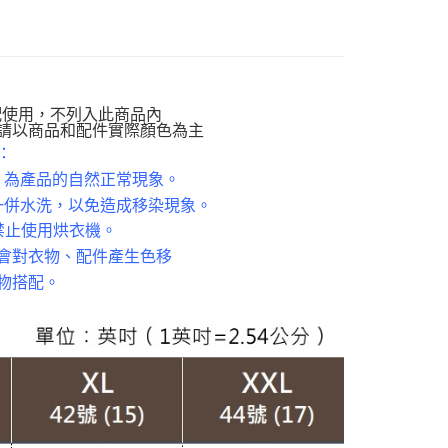
貨付款
動排行榜
降溫神隊友 盛夏避暑趣67折up
00，滿NT$988(含以上)免運費
動排行榜
早晚抗溫差穿搭76折up
爾富取貨
定】💰會員專屬
00，滿NT$988(含以上)免運費
寧牛仔】
牛仔褲款
配使用，不列入此商品內
付款
請以商品和配件實際顏色為主
閒】
休閒褲款
：
00，滿NT$988(含以上)免運費
孩】
雲朵褲款
，為產品的自然正常現象。
1取貨
一併水洗，以免造成移染現象。
質專區】
棉質褲款
00，滿NT$988(含以上)免運費
禁止使用烘衣機。
南】
棉｜Cotton
會對衣物、配件產生色移
配通
TS
牛仔褲
物搭配。
00，滿NT$988(含以上)免運費
TS
微喇叭褲
20