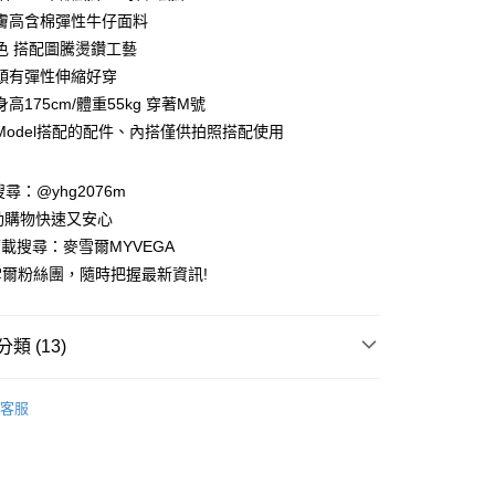
業銀行
彰化商業銀行
膚高含棉彈性牛仔面料
業儲蓄銀行
台北富邦商業銀行
色 搭配圖騰燙鑽工藝
華商業銀行
兆豐國際商業銀行
頭有彈性伸縮好穿
小企業銀行
台中商業銀行
高175cm/體重55kg 穿著M號
台灣）商業銀行
華泰商業銀行
業銀行
遠東國際商業銀行
Model搭配的配件、內搭僅供拍照搭配使用
業銀行
永豐商業銀行
業銀行
星展（台灣）商業銀行
請搜尋：@yhg2076m
際商業銀行
中國信託商業銀行
動購物快速又安心
天信用卡公司
下載搜尋：麥雪爾MYVEGA
爾粉絲團，隨時把握最新資訊!
類 (13)
付款
00，滿NT$599(含以上)免運費
早秋新品coming soon
客服
家取貨
動排行榜
冬末出清必Buy58折up
00，滿NT$599(含以上)免運費
動排行榜
輕鬆穿出自然減齡感$988up