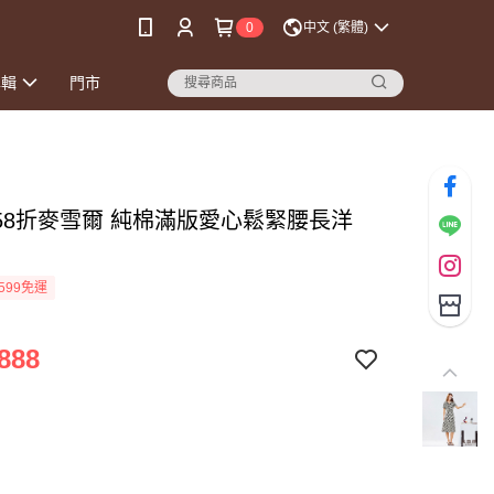
0
中文 (繁體)
專輯
門市
時58折麥雪爾 純棉滿版愛心鬆緊腰長洋
599免運
888