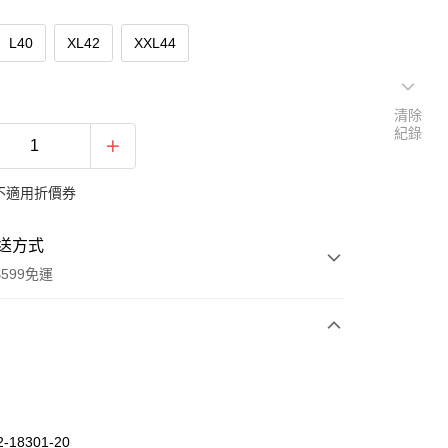
L40
XL42
XXL44
清除
紀錄
不適用折價券
送方式
599免運
次付款
期付款
0 利率 每期
NT$962
21家銀行
-18301-20