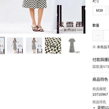
尺寸
M38
數量
※ 本商品
付款與運
超取滿NT$
付款方式
商品特色
信用卡一
商品編號
10710967
信用卡分
商品特色
3 期 
貨號522