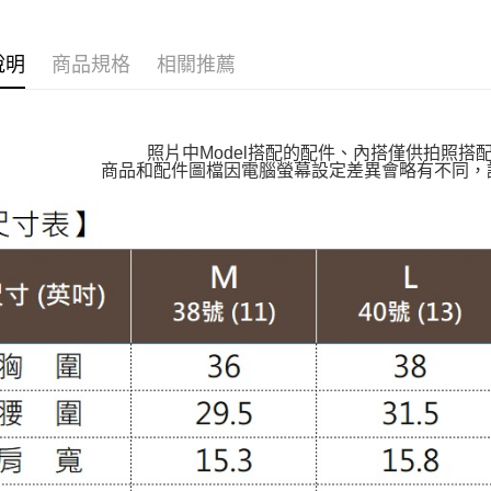
萊爾富取
🔶獨家熱銷
每筆NT$1
說明
商品規格
相關推薦
👉熱門活
付款後萊
👉熱門活
每筆NT$1
【VIP限
照片中Model搭配的配件、內搭僅供拍照搭
7-11取貨
商品和配件圖檔因電腦螢幕設定差異會略有不同，
【親膚棉
每筆NT$1
【布料指
付款後7-1
每筆NT$1
大嘴鳥宅
每筆NT$1
貨到付款
每筆NT$1