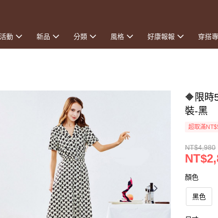
活動
新品
分類
風格
好康報報
穿搭
🔶限
裝-黑
超取滿NT$
NT$4,980
NT$2,
顏色
黑色