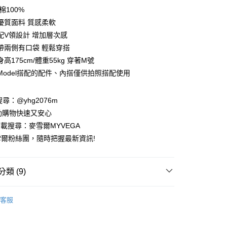
庫商業銀行
第一商業銀行
棉100%
付款
業銀行
彰化商業銀行
優質面料 質感柔軟
業儲蓄銀行
台北富邦商業銀行
配V領設計 增加層次感
華商業銀行
兆豐國際商業銀行
帶兩側有口袋 輕鬆穿搭
小企業銀行
台中商業銀行
高175cm/體重55kg 穿著M號
台灣）商業銀行
華泰商業銀行
業銀行
遠東國際商業銀行
Model搭配的配件、內搭僅供拍照搭配使用
業銀行
永豐商業銀行
業銀行
星展（台灣）商業銀行
請搜尋：@yhg2076m
際商業銀行
中國信託商業銀行
動購物快速又安心
天信用卡公司
下載搜尋：麥雪爾MYVEGA
爾粉絲團，隨時把握最新資訊!
類 (9)
付款
00，滿NT$599(含以上)免運費
SS
客服
家取貨
動排行榜
色彩喚醒夏日穿搭靈感68折up
00，滿NT$599(含以上)免運費
動排行榜
🌊打包海島假期 顯瘦亮眼洋裝特輯65折up