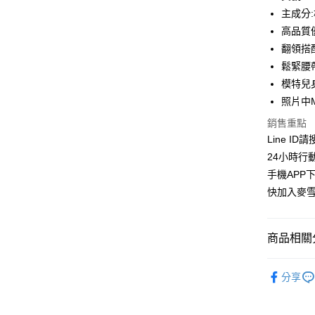
合作金
主成分:
超商取貨
華南商
高品質
LINE Pay
上海商
翻領搭
國泰世
鬆緊腰
Apple Pay
臺灣中
模特兒身
匯豐（
街口支付
聯邦商
照片中
元大商
悠遊付
銷售重點
玉山商
Line ID
台新國
ATM付款
24小時行
台灣樂
貨到付款
手機APP
快加入麥雪
運送方式
商品相關分
全家取貨
每筆NT$1
洋裝│DRE
分享
付款後全
👉熱門活
每筆NT$1
👉熱門活