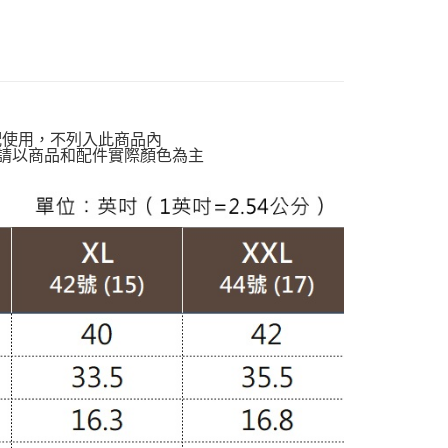
貨付款
絕版品專區888up🔶
00，滿NT$988(含以上)免運費
動排行榜
輕鬆穿出自然減齡感$988up
爾富取貨
動排行榜
早晚抗溫差穿搭76折up
00，滿NT$988(含以上)免運費
定】💰會員專屬
配使用，不列入此商品內
付款
請以商品和配件實際顏色為主
質專區】
棉質洋裝
00，滿NT$988(含以上)免運費
南】
棉｜Cotton
1取貨
00，滿NT$988(含以上)免運費
配通
00，滿NT$988(含以上)免運費
20