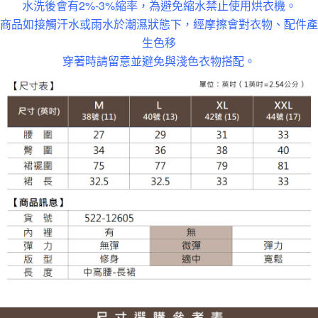
水洗後會有2%-3%縮率，為避免縮水禁止使用烘衣機。
每筆NT$100，滿NT$988(含以上)免運費
商品如接觸汗水或雨水於潮濕狀態下，經摩擦會對衣物、配件產
貨到付款
生色移
每筆NT$120
穿著時請留意並避免與淺色衣物搭配。