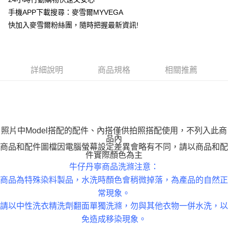
運送方式
手機APP下載搜尋：麥雪爾MYVEGA
快加入麥雪爾粉絲團，隨時把握最新資訊!
全家取貨付款
每筆NT$100，滿NT$599(含以上)免運費
付款後全家取貨
詳細說明
商品規格
相關推薦
每筆NT$100，滿NT$599(含以上)免運費
萊爾富取貨付款
每筆NT$100，滿NT$988(含以上)免運費
付款後萊爾富取貨
照片中Model搭配的配件、內搭僅供拍照搭配使用，不列入此商
每筆NT$100，滿NT$988(含以上)免運費
品內
商品和配件圖檔因電腦螢幕設定差異會略有不同，請以商品和配
件實際顏色為主
7-11取貨付款
牛仔丹寧商品洗滌注意：
每筆NT$100，滿NT$988(含以上)免運費
商品為特殊染料製品，水洗時顏色會稍微掉落，為產品的自然正
付款後7-11取貨
常現象。
每筆NT$100，滿NT$988(含以上)免運費
請以中性洗衣精洗劑翻面單獨洗滌，勿與其他衣物一併水洗，以
免造成移染現象。
大嘴鳥宅配通