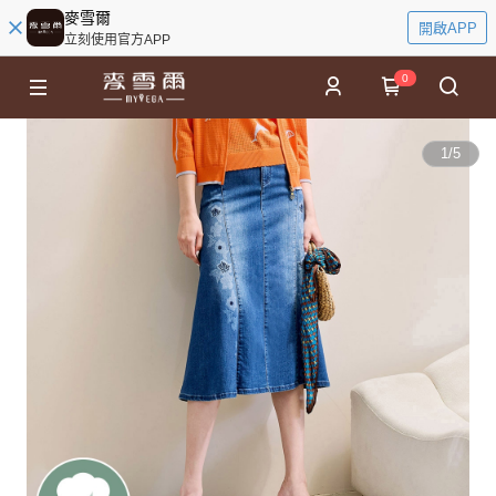
麥雪爾
開啟APP
立刻使用官方APP
0
1
/
5