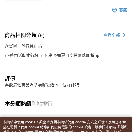
客服
商品相關分類 (9)
查看全部
麥雪爾｜🌸春夏新品
👉熱門活動排行榜
色彩喚醒夏日穿搭靈感68折up
評價
喜歡這個商品嗎？購買後給他一個好評吧
本分類熱銷
全站排行
本網站中使用 cookie，欲查詢有關本網站使用 cookie 方式之詳情，及若您不希
熱門標籤
望在電腦上使用 cookie 時應如何變更電腦的 cookie 設定，請參閱本網站「
隱私