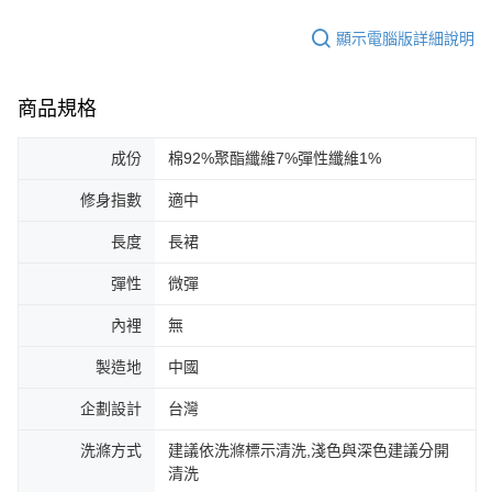
顯示電腦版詳細說明
商品規格
成份
棉92%聚酯纖維7%彈性纖維1%
修身指數
適中
長度
長裙
彈性
微彈
內裡
無
製造地
中國
企劃設計
台灣
洗滌方式
建議依洗滌標示清洗,淺色與深色建議分開
清洗