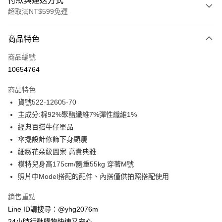
付款與運送方式
超取滿NT$599免運
付款方式
商品特色
信用卡一次付款
商品編號
信用卡分期付款
10654764
3 期 0 利率 每期
NT$769
21家銀行
商品特色
合作金庫商業銀行
第一商業銀行
超商取貨付款
貨號522-12605-70
華南商業銀行
彰化商業銀行
主成分:棉92%聚酯纖維7%彈性纖維1%
LINE Pay
上海商業儲蓄銀行
台北富邦商業銀行
國泰世華商業銀行
兆豐國際商業銀行
經典百搭牛仔單品
Apple Pay
臺灣中小企業銀行
台中商業銀行
傘擺設計修飾下身顯瘦
匯豐（台灣）商業銀行
華泰商業銀行
細緻花朵紋圖案 高貴典雅
街口支付
聯邦商業銀行
遠東國際商業銀行
模特兒身高175cm/體重55kg 穿著M號
元大商業銀行
永豐商業銀行
悠遊付
照片中Model搭配的配件、內搭僅供拍照搭配使用
玉山商業銀行
星展（台灣）商業銀行
台新國際商業銀行
中國信託商業銀行
ATM付款
銷售重點
台灣樂天信用卡公司
貨到付款
Line ID請搜尋：@yhg2076m
24小時行動購物快速又安心