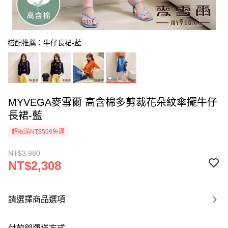
搭配推薦：牛仔長裙-藍
MYVEGA麥雪爾 高含棉多剪裁花朵紋傘擺牛仔
長裙-藍
超取滿NT$599免運
NT$3,980
NT$2,308
請選擇商品選項