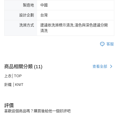
製造地
中國
設計企劃
台灣
洗滌方式
建議依洗滌標示清洗,淺色與深色建議分開
清洗
客服
商品相關分類 (11)
查看全部
上衣│TOP
針織 │KNIT
評價
喜歡這個商品嗎？購買後給他一個好評吧