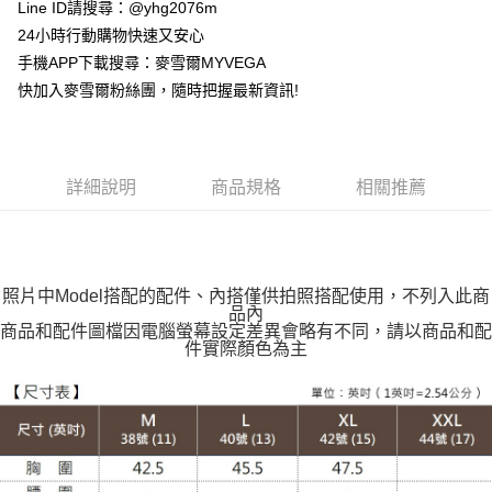
貨到付款
Line ID請搜尋：@yhg2076m
24小時行動購物快速又安心
運送方式
手機APP下載搜尋：麥雪爾MYVEGA
快加入麥雪爾粉絲團，隨時把握最新資訊!
全家取貨付款
每筆NT$100，滿NT$599(含以上)免運費
付款後全家取貨
詳細說明
商品規格
相關推薦
每筆NT$100，滿NT$599(含以上)免運費
萊爾富取貨付款
每筆NT$100，滿NT$988(含以上)免運費
照片中Model搭配的配件、內搭僅供拍照搭配使用，不列入此商
付款後萊爾富取貨
品內
商品和配件圖檔因電腦螢幕設定差異會略有不同，請以商品和配
每筆NT$100，滿NT$988(含以上)免運費
件實際顏色為主
7-11取貨付款
每筆NT$100，滿NT$988(含以上)免運費
付款後7-11取貨
每筆NT$100，滿NT$988(含以上)免運費