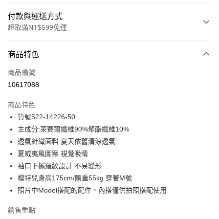
付款與運送方式
超取滿NT$599免運
付款方式
商品特色
信用卡一次付款
商品編號
信用卡分期付款
10617088
3 期 0 利率 每期
NT$750
21家銀行
商品特色
合作金庫商業銀行
第一商業銀行
超商取貨付款
貨號522-14226-50
華南商業銀行
彰化商業銀行
主成分:萊賽爾纖維90%聚酯纖維10%
LINE Pay
上海商業儲蓄銀行
台北富邦商業銀行
國泰世華商業銀行
兆豐國際商業銀行
透氣針織面料 夏天依舊清涼透氣
Apple Pay
臺灣中小企業銀行
台中商業銀行
夏威夷風圖案 視覺吸睛
匯豐（台灣）商業銀行
華泰商業銀行
袖口下擺羅紋設計 不易變形
街口支付
聯邦商業銀行
遠東國際商業銀行
模特兒身高175cm/體重55kg 穿著M號
元大商業銀行
永豐商業銀行
悠遊付
照片中Model搭配的配件、內搭僅供拍照搭配使用
玉山商業銀行
星展（台灣）商業銀行
台新國際商業銀行
中國信託商業銀行
ATM付款
銷售重點
台灣樂天信用卡公司