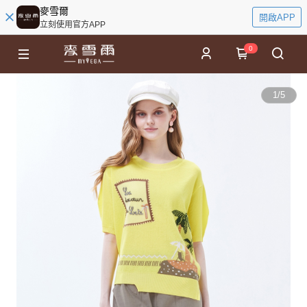
麥雪爾
開啟APP
立刻使用官方APP
0
1
/
5