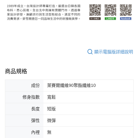
顯示電腦版詳細說明
商品規格
成份
萊賽爾纖維90聚酯纖維10
修身指數
寬鬆
長度
短版
彈性
微彈
內裡
無