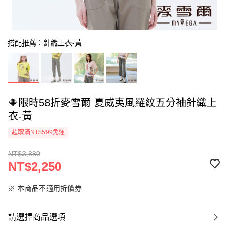
搭配推薦：針織上衣-黃
🔶限時58折麥雪爾 夏威夷風羅紋五分袖針織上
衣-黃
超取滿NT$599免運
NT$3,880
NT$2,250
※ 本商品不適用折價券
請選擇商品選項