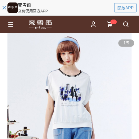
麥雪爾
開啟APP
立刻使用官方APP
0
1
/
5