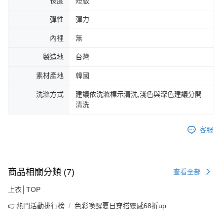
長度
短版
彈性
彈力
內裡
無
製造地
台灣
素材產地
韓國
洗滌方式
建議依洗滌標示清洗,淺色與深色建議分開
清洗
客服
商品相關分類 (7)
查看全部
上衣│TOP
👉熱門活動排行榜
色彩喚醒夏日穿搭靈感68折up