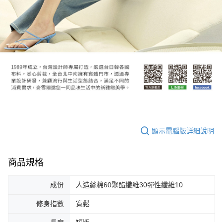
顯示電腦版詳細說明
商品規格
成份
人造絲棉60聚酯纖維30彈性纖維10
修身指數
寬鬆