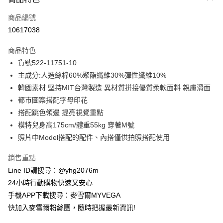
信用卡一次付款
商品編號
信用卡分期付款
10617038
3 期 0 利率 每期
NT$711
21家銀行
商品特色
合作金庫商業銀行
第一商業銀行
超商取貨付款
貨號522-11751-10
華南商業銀行
彰化商業銀行
主成分:人造絲棉60%聚酯纖維30%彈性纖維10%
LINE Pay
上海商業儲蓄銀行
台北富邦商業銀行
國泰世華商業銀行
兆豐國際商業銀行
韓國素材 堅持MIT台灣製造 異材質拼接優質柔軟面料 親膚滑面
Apple Pay
臺灣中小企業銀行
台中商業銀行
都市圖案搭配字母印花
匯豐（台灣）商業銀行
華泰商業銀行
搭配跳色領邊 提亮視覺重點
街口支付
聯邦商業銀行
遠東國際商業銀行
模特兒身高175cm/體重55kg 穿著M號
元大商業銀行
永豐商業銀行
悠遊付
照片中Model搭配的配件、內搭僅供拍照搭配使用
玉山商業銀行
星展（台灣）商業銀行
台新國際商業銀行
中國信託商業銀行
ATM付款
銷售重點
台灣樂天信用卡公司
貨到付款
Line ID請搜尋：@yhg2076m
24小時行動購物快速又安心
運送方式
手機APP下載搜尋：麥雪爾MYVEGA
快加入麥雪爾粉絲團，隨時把握最新資訊!
全家取貨付款