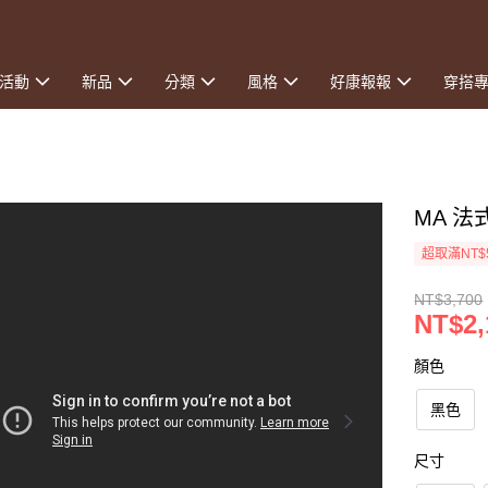
活動
新品
分類
風格
好康報報
穿搭
MA 
超取滿NT$
NT$3,700
NT$2,
顏色
黑色
尺寸