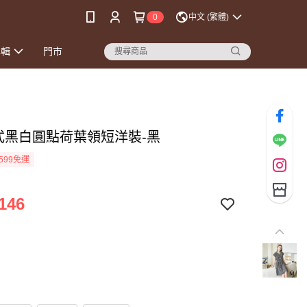
0
中文 (繁體)
專輯
門市
法式黑白圓點荷葉領短洋裝-黑
599免運
146