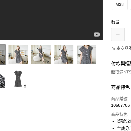
M38
數量
※ 本商品
付款與運
超取滿NT$
付款方式
商品特色
信用卡一
商品編號
10587786
信用卡分
商品特色
3 期 
貨號526
合作金
主成分:
超商取貨