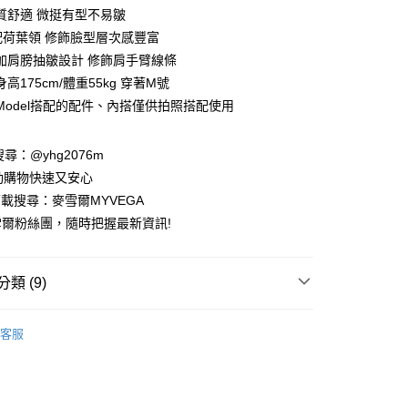
業銀行
彰化商業銀行
質舒適 微挺有型不易皺
業儲蓄銀行
台北富邦商業銀行
配荷葉領 修飾臉型層次感豐富
華商業銀行
兆豐國際商業銀行
加肩膀抽皺設計 修飾肩手臂線條
小企業銀行
台中商業銀行
高175cm/體重55kg 穿著M號
台灣）商業銀行
華泰商業銀行
業銀行
遠東國際商業銀行
Model搭配的配件、內搭僅供拍照搭配使用
業銀行
永豐商業銀行
業銀行
星展（台灣）商業銀行
請搜尋：@yhg2076m
際商業銀行
中國信託商業銀行
動購物快速又安心
天信用卡公司
下載搜尋：麥雪爾MYVEGA
爾粉絲團，隨時把握最新資訊!
類 (9)
付款
00，滿NT$599(含以上)免運費
SS
客服
家取貨
動排行榜
📱會員日專屬APP限定活動
00，滿NT$599(含以上)免運費
動排行榜
色彩喚醒夏日穿搭靈感68折up
貨付款