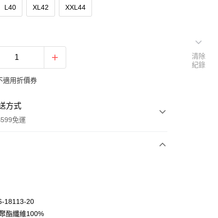
L40
XL42
XXL44
清除
紀錄
不適用折價券
送方式
599免運
次付款
期付款
0 利率 每期
NT$715
21家銀行
-18113-20
庫商業銀行
第一商業銀行
聚酯纖維100%
付款