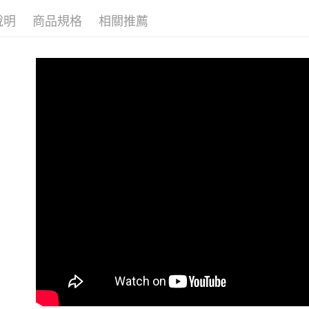
👉熱門活
每筆NT$1
說明
商品規格
相關推薦
🔶獨家熱銷
付款後萊
👉熱門活
每筆NT$1
👉熱門活
7-11取貨
【VIP限
每筆NT$1
【雲朵女
付款後7-1
每筆NT$1
大嘴鳥宅
每筆NT$1
貨到付款
每筆NT$1