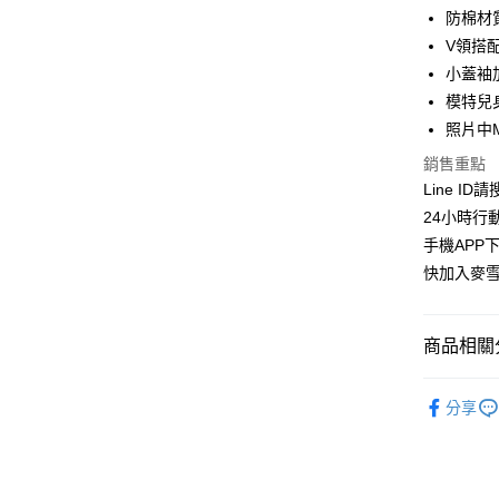
華南商
防棉材
LINE Pay
上海商
V領搭
國泰世
小蓋袖
Apple Pay
臺灣中
模特兒身
匯豐（
街口支付
聯邦商
照片中
元大商
悠遊付
銷售重點
玉山商
Line ID
台新國
ATM付款
24小時行
台灣樂
貨到付款
手機APP
快加入麥雪
運送方式
商品相關分
全家取貨
每筆NT$1
洋裝│DRE
分享
付款後全
👉熱門活
每筆NT$1
👉熱門活
萊爾富取