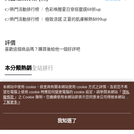
👉熱門活動排行榜
色彩喚醒夏日穿搭靈感68折up
👉熱門活動排行榜
極致涼感 正夏的肌膚解熱$899up
評價
喜歡這個商品嗎？購買後給他一個好評吧
本分類熱銷
全站排行
本網站中使用 cookie，欲查詢有關本網站使用 cookie 方式之詳情，及若您不希
熱門標籤
望在電腦上使用 cookie 時應如何變更電腦的 cookie 設定，請參閱本網站「
隱私
權條款
」之 Cookie 聲明。您繼續使用本網站即表示您同意本公司得按本網站使
用條款之 Cookie 聲明使用 cookie。
了解更多 >
我知道了