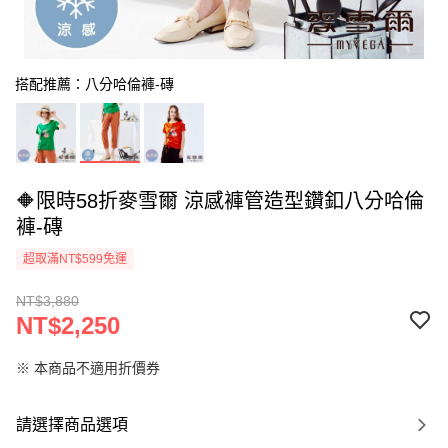
搭配推薦：八分哈倫褲-磚
🔶限時58折麥雪爾 涼感褲管造型鑽釦八分哈倫
褲-磚
超取滿NT$599免運
NT$3,880
NT$2,250
※ 本商品不適用折價券
請選擇商品選項