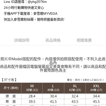
貨到付款
Line ID請搜尋：@yhg2076m
24小時行動購物快速又安心
運送方式
手機APP下載搜尋：麥雪爾MYVEGA
快加入麥雪爾粉絲團，隨時把握最新資訊!
全家取貨付款
每筆NT$100，滿NT$599(含以上)免運費
付款後全家取貨
詳細說明
商品規格
相關推薦
每筆NT$100，滿NT$599(含以上)免運費
萊爾富取貨付款
每筆NT$100，滿NT$988(含以上)免運費
照片中Model搭配的配件、內搭僅供拍照搭配使用，不列入此商
品內
付款後萊爾富取貨
商品和配件圖檔因電腦螢幕設定差異會略有不同，請以商品和配
件實際顏色為主
每筆NT$100，滿NT$988(含以上)免運費
7-11取貨付款
每筆NT$100，滿NT$988(含以上)免運費
付款後7-11取貨
每筆NT$100，滿NT$988(含以上)免運費