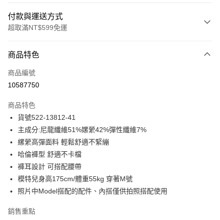
付款與運送方式
超取滿NT$599免運
付款方式
商品特色
信用卡一次付款
商品編號
信用卡分期付款
10587750
3 期 0 利率 每期
NT$750
21家銀行
商品特色
合作金庫商業銀行
第一商業銀行
超商取貨付款
貨號522-13812-41
華南商業銀行
彰化商業銀行
主成分:尼龍纖維51%嫘縈42%彈性纖維7%
LINE Pay
上海商業儲蓄銀行
台北富邦商業銀行
國泰世華商業銀行
兆豐國際商業銀行
縲縈高彈面料 輕鬆舒適不緊繃
Apple Pay
臺灣中小企業銀行
台中商業銀行
哈倫褲型 舒適不卡檔
匯豐（台灣）商業銀行
華泰商業銀行
褲耳設計 可搭配腰帶
街口支付
聯邦商業銀行
遠東國際商業銀行
模特兒身高175cm/體重55kg 穿著M號
元大商業銀行
永豐商業銀行
悠遊付
照片中Model搭配的配件、內搭僅供拍照搭配使用
玉山商業銀行
星展（台灣）商業銀行
台新國際商業銀行
中國信託商業銀行
ATM付款
銷售重點
台灣樂天信用卡公司