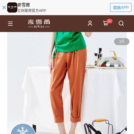
麥雪爾
開啟APP
立刻使用官方APP
0
1
/
5