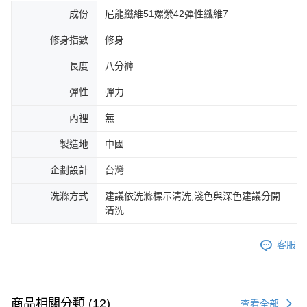
成份
尼龍纖維51嫘縈42彈性纖維7
修身指數
修身
長度
八分褲
彈性
彈力
內裡
無
製造地
中國
企劃設計
台灣
洗滌方式
建議依洗滌標示清洗,淺色與深色建議分開
清洗
客服
商品相關分類 (12)
查看全部