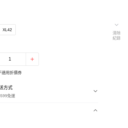
XL42
清除
紀錄
不適用折價券
送方式
599免運
次付款