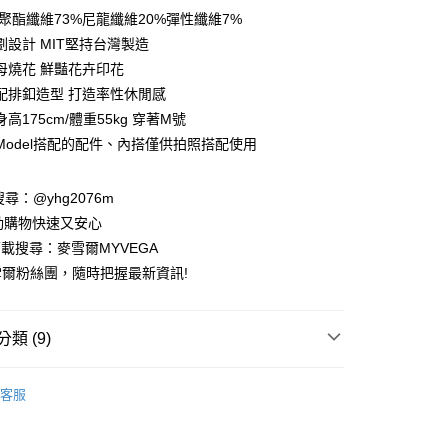
庫商業銀行
第一商業銀行
:聚酯纖維73%尼龍纖維20%彈性纖維7%
付款
業銀行
彰化商業銀行
劃設計 MIT堅持台灣製造
業儲蓄銀行
台北富邦商業銀行
母燒花 鮮豔花卉印花
華商業銀行
兆豐國際商業銀行
配排釦造型 打造率性休閒感
小企業銀行
台中商業銀行
高175cm/體重55kg 穿著M號
台灣）商業銀行
華泰商業銀行
業銀行
遠東國際商業銀行
Model搭配的配件、內搭僅供拍照搭配使用
業銀行
永豐商業銀行
業銀行
星展（台灣）商業銀行
請搜尋：@yhg2076m
際商業銀行
中國信託商業銀行
動購物快速又安心
天信用卡公司
下載搜尋：麥雪爾MYVEGA
爾粉絲團，隨時把握最新資訊!
類 (9)
付款
00，滿NT$599(含以上)免運費
客服
家取貨
動排行榜
色彩喚醒夏日穿搭靈感68折up
00，滿NT$599(含以上)免運費
動排行榜
極致涼感 正夏的肌膚解熱$899up