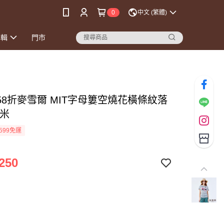
0
中文 (繁體)
專輯
門市
58折麥雪爾 MIT字母簍空燒花橫條紋落
-米
599免運
250