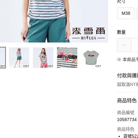
尺寸
M38
數量
※ 本商品
付款與運
超取滿NT$
付款方式
商品特色
信用卡一
商品編號
10587734
信用卡分
商品特色
3 期 
貨號522