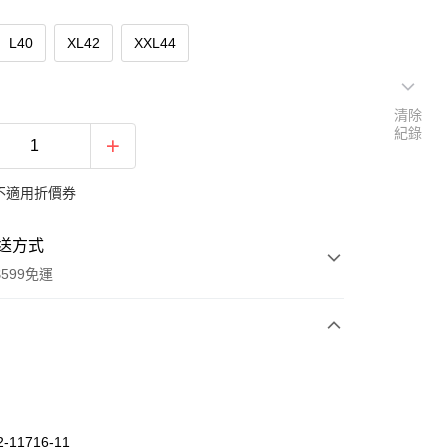
L40
XL42
XXL44
清除
紀錄
不適用折價券
送方式
599免運
次付款
期付款
0 利率 每期
NT$750
21家銀行
-11716-11