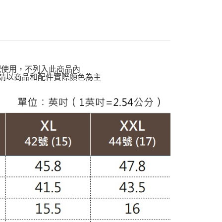
貨付款
絕版品專區888up🔶
00，滿NT$988(含以上)免運費
動排行榜
早晚抗溫差穿搭76折up
爾富取貨
定】💰會員專屬
00，滿NT$988(含以上)免運費
孩】
雲朵上衣
配使用，不列入此商品內
付款
請以商品和配件實際顏色為主
灣製造】
台灣製上衣
00，滿NT$988(含以上)免運費
器美型寬袖專區
1取貨
00，滿NT$988(含以上)免運費
配通
00，滿NT$988(含以上)免運費
20