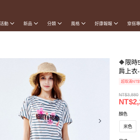
活動
新品
分類
風格
好康報報
穿搭
🔶限時
肩上衣
超取滿NT$
NT$3,880
NT$2,
顏色
米色