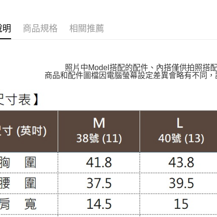
萊爾富取
🔶獨家熱銷
每筆NT$1
說明
商品規格
相關推薦
👉熱門活
付款後萊
【VIP限
每筆NT$1
【雲朵女
照片中Model搭配的配件、內搭僅供拍照搭
7-11取貨
商品和配件圖檔因電腦螢幕設定差異會略有不同，
【MIT台
每筆NT$1
遮手臂神
付款後7-1
每筆NT$1
大嘴鳥宅
每筆NT$1
貨到付款
每筆NT$1