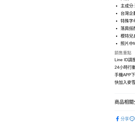
合作金
主成分
超商取貨
華南商
台灣企
LINE Pay
上海商
特殊字
國泰世
落肩搭
Apple Pay
臺灣中
模特兒身
匯豐（
街口支付
聯邦商
照片中
元大商
悠遊付
銷售重點
玉山商
Line ID
台新國
ATM付款
24小時行
台灣樂
貨到付款
手機APP
快加入麥雪
運送方式
商品相關分
全家取貨
每筆NT$1
上衣│TOP
分享
付款後全
👉熱門活
每筆NT$1
👉熱門活