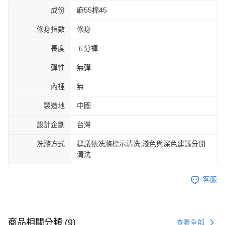
成份
麻55棉45
修身指數
修身
長度
五分褲
彈性
無彈
內裡
無
製造地
中國
設計企劃
台灣
洗滌方式
建議依洗滌標示清洗,淺色與深色建議分開
清洗
客服
商品相關分類 (9)
查看全部