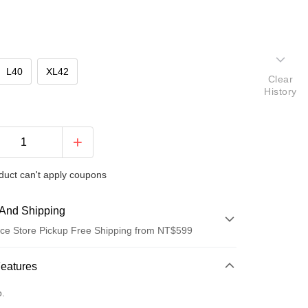
L40
XL42
Clear
History
duct can't apply coupons
And Shipping
ce Store Pickup Free Shipping from NT$599
 Method
Features
d (Full Payment)
o.