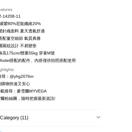
d Installments
eatures
 3 months
NT$750
/month
21 Banks
-14208-11
Cooperative Bank
First Commercial Bank
ce Store Pickup and Pay
縲縈80%尼龍纖維20%
n Commercial Bank
Chang Hwa Commercial Bank
縈針織面料 夏天透氣舒適
anghai Commercial &
Taipei Fubon Commercial Bank
搭配簍空細節 氣質典雅
s Bank
擺羅紋設計 不易變形
United Bank
Mega International Commercial
Bank
高175cm/體重55kg 穿著M號
Business Bank
Taichung Commercial Bank
Model搭配的配件、內搭僅供拍照搭配使用
nk (Taiwan) Limited
Hwatai Bank
t
ghlights
ank of Taiwan
Far Eastern International Bank
請搜尋：@yhg2076m
 Commercial Bank
Bank SinoPac
fer
Commercial Bank
DBS Bank
動購物快速又安心
livery
International Bank
CTBC Bank
下載搜尋：麥雪爾MYVEGA
Rakuten Card, Inc.
爾粉絲團，隨時把握最新資訊!
 Method
付款
Category (11)
er | Free shipping on orders of NT$599 or more
T