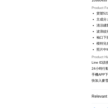
10580455
Credit Car
Product F
0% for
貨號522
Taiwan 
Convenien
主成分:
Hua Na
清涼縲
LINE Pay
The Sh
波浪紋
Saving
Apple Pay
袖口下
Cathay 
模特兒身
JKOPAY
Taiwan 
照片中
HSBC Ba
Easy Walle
Product Hi
Union B
Line ID
Yuanta
ATM Trans
E.SUN 
24小時行
Cash on De
Taishin 
手機APP
Taiwan 
快加入麥雪
Shipping
全家取貨
Relevant 
NT$100/ord
針織 │KNI