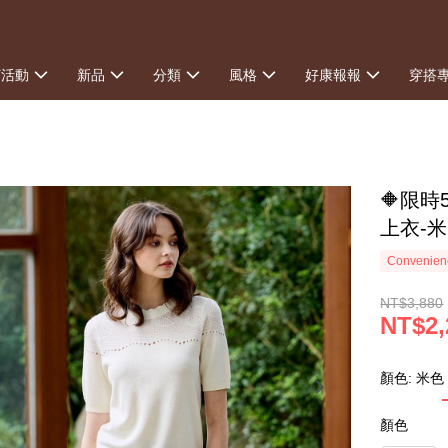
打活動
新品
分類
風格
好康報報
穿搭
🔶限
上衣-米
Convenienc
NT$3,880
NT$2,
顏色: 米色
顏色