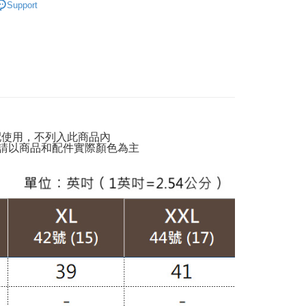
Support
家取貨
動排行榜
出國遊玩先買好戰服 穿搭零失誤$872up
er | Free shipping on orders of NT$599 or more
動排行榜
色彩喚醒夏日穿搭靈感68折up
貨付款
絕版品專區888up🔶
er | Free shipping on orders of NT$988 or more
動排行榜
❄️通勤清爽升級穿搭$860op
爾富取貨
動排行榜
早晚抗溫差穿搭76折up
er | Free shipping on orders of NT$988 or more
定】💰會員專屬
配使用，不列入此商品內
付款
請以商品和配件實際顏色為主
濕排汗】
涼感上衣
er | Free shipping on orders of NT$988 or more
孩】
雲朵上衣
1取貨
穿搭】
OL職場針織
er | Free shipping on orders of NT$988 or more
動排行榜
夏日降溫高人氣回購清單65折up
配通
er | Free shipping on orders of NT$988 or more
der