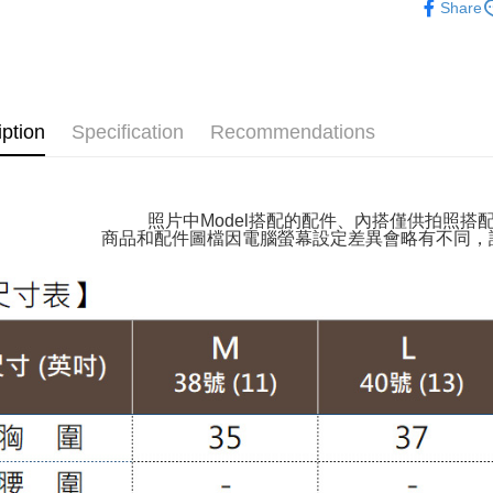
Share
付款後全
👉熱門活
NT$100/ord
👉熱門活
萊爾富取
🔶獨家熱銷
NT$100/ord
iption
Specification
Recommendations
👉熱門活
付款後萊
👉熱門活
NT$100/ord
【VIP限
照片中Model搭配的配件、內搭僅供拍照搭
7-11取貨
商品和配件圖檔因電腦螢幕設定差異會略有不同，
【涼感吸
NT$100/ord
【雲朵女
付款後7-1
【上班族
NT$100/ord
👉熱門活
大嘴鳥宅
NT$100/ord
貨到付款
NT$120/or