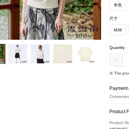
米色
尺寸
M38
Quantity
※ The pro
Payment 
Convenien
Payment
Product 
Credit Car
Product N