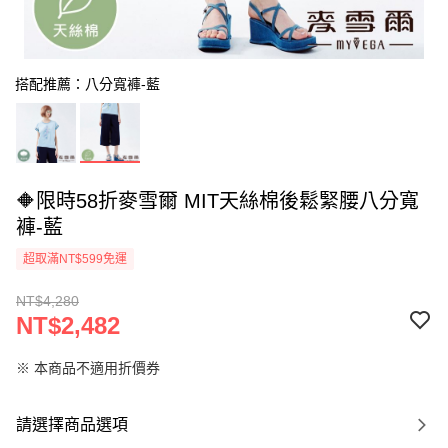
搭配推薦：八分寬褲-藍
🔶限時58折麥雪爾 MIT天絲棉後鬆緊腰八分寬
褲-藍
超取滿NT$599免運
NT$4,280
NT$2,482
※ 本商品不適用折價券
請選擇商品選項