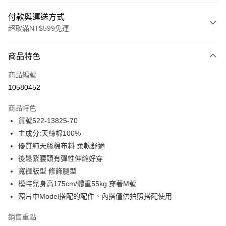
付款與運送方式
超取滿NT$599免運
付款方式
商品特色
信用卡一次付款
商品編號
信用卡分期付款
10580452
3 期 0 利率 每期
NT$827
21家銀行
商品特色
合作金庫商業銀行
第一商業銀行
超商取貨付款
貨號522-13825-70
華南商業銀行
彰化商業銀行
主成分:天絲棉100%
LINE Pay
上海商業儲蓄銀行
台北富邦商業銀行
國泰世華商業銀行
兆豐國際商業銀行
優質純天絲棉布料 柔軟舒適
Apple Pay
臺灣中小企業銀行
台中商業銀行
後鬆緊腰頭有彈性伸縮好穿
匯豐（台灣）商業銀行
華泰商業銀行
寬褲版型 修飾腿型
街口支付
聯邦商業銀行
遠東國際商業銀行
模特兒身高175cm/體重55kg 穿著M號
元大商業銀行
永豐商業銀行
悠遊付
照片中Model搭配的配件、內搭僅供拍照搭配使用
玉山商業銀行
星展（台灣）商業銀行
台新國際商業銀行
中國信託商業銀行
ATM付款
銷售重點
台灣樂天信用卡公司