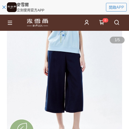
麥雪爾
開啟APP
立刻使用官方APP
0
1
/
5