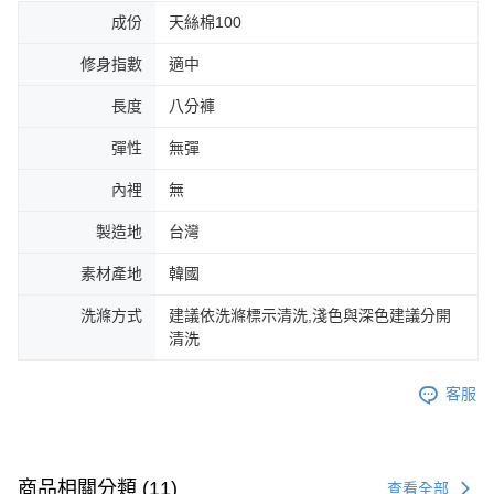
成份
天絲棉100
修身指數
適中
長度
八分褲
彈性
無彈
內裡
無
製造地
台灣
素材產地
韓國
洗滌方式
建議依洗滌標示清洗,淺色與深色建議分開
清洗
客服
商品相關分類 (11)
查看全部