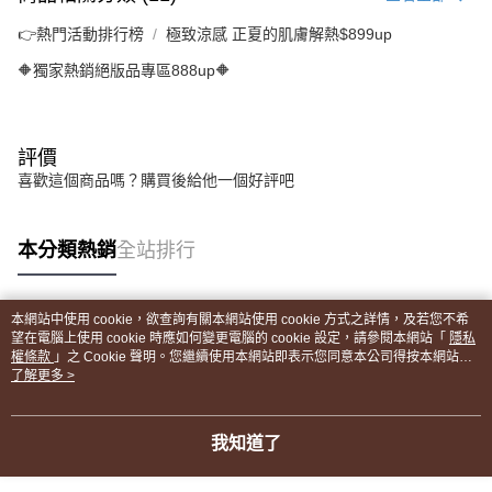
👉熱門活動排行榜
極致涼感 正夏的肌膚解熱$899up
🔶獨家熱銷絕版品專區888up🔶
評價
喜歡這個商品嗎？購買後給他一個好評吧
本分類熱銷
全站排行
本網站中使用 cookie，欲查詢有關本網站使用 cookie 方式之詳情，及若您不希
熱門標籤
望在電腦上使用 cookie 時應如何變更電腦的 cookie 設定，請參閱本網站「
隱私
權條款
」之 Cookie 聲明。您繼續使用本網站即表示您同意本公司得按本網站使
用條款之 Cookie 聲明使用 cookie。
了解更多 >
我知道了