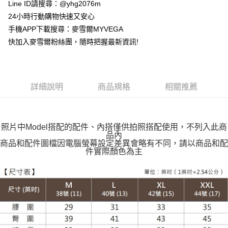
貨到付款
Line ID請搜尋：@yhg2076m
24小時行動購物快速又安心
運送方式
手機APP下載搜尋：麥雪爾MYVEGA
快加入麥雪爾粉絲團，隨時把握最新資訊!
全家取貨付款
每筆NT$100，滿NT$599(含以上)免運費
付款後全家取貨
詳細說明
商品規格
相關推薦
每筆NT$100，滿NT$599(含以上)免運費
萊爾富取貨付款
每筆NT$100，滿NT$988(含以上)免運費
照片中Model搭配的配件、內搭僅供拍照搭配使用，不列入此商
品內
付款後萊爾富取貨
商品和配件圖檔因電腦螢幕設定差異會略有不同，請以商品和配
件實際顏色為主
每筆NT$100，滿NT$988(含以上)免運費
7-11取貨付款
每筆NT$100，滿NT$988(含以上)免運費
付款後7-11取貨
每筆NT$100，滿NT$988(含以上)免運費