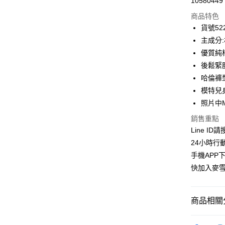
10580449
信用卡分
商品特色
3 期 
貨號522
合作金
主成分:
超商取貨
華南商
優質純
LINE Pay
上海商
後鬆緊
國泰世
哈倫褲
Apple Pay
臺灣中
模特兒身
匯豐（
街口支付
聯邦商
照片中
元大商
悠遊付
銷售重點
玉山商
Line ID
台新國
ATM付款
24小時行
台灣樂
貨到付款
手機APP
快加入麥雪
運送方式
商品相關分
全家取貨
每筆NT$1
👉熱門活