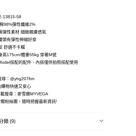
期付款
0 利率 每期
NT$692
21家銀行
-13815-58
庫商業銀行
第一商業銀行
棉98%彈性纖維2%
付款
業銀行
彰化商業銀行
棉彈性素材 細緻親膚透氣
業儲蓄銀行
台北富邦商業銀行
腰頭有彈性伸縮好穿
華商業銀行
兆豐國際商業銀行
型 舒適不卡檔
小企業銀行
台中商業銀行
高175cm/體重55kg 穿著M號
台灣）商業銀行
華泰商業銀行
業銀行
遠東國際商業銀行
Model搭配的配件、內搭僅供拍照搭配使用
業銀行
永豐商業銀行
業銀行
星展（台灣）商業銀行
請搜尋：@yhg2076m
際商業銀行
中國信託商業銀行
動購物快速又安心
天信用卡公司
下載搜尋：麥雪爾MYVEGA
爾粉絲團，隨時把握最新資訊!
類 (9)
付款
00，滿NT$599(含以上)免運費
動排行榜
色彩喚醒夏日穿搭靈感68折up