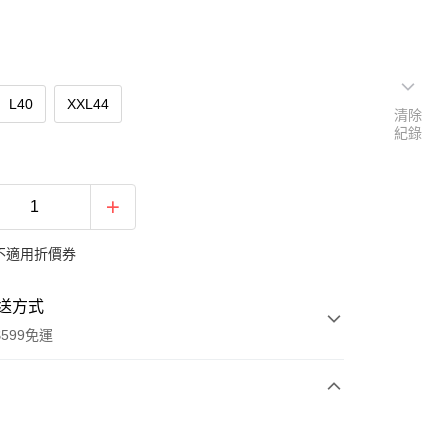
L40
XXL44
清除
紀錄
不適用折價券
送方式
599免運
次付款