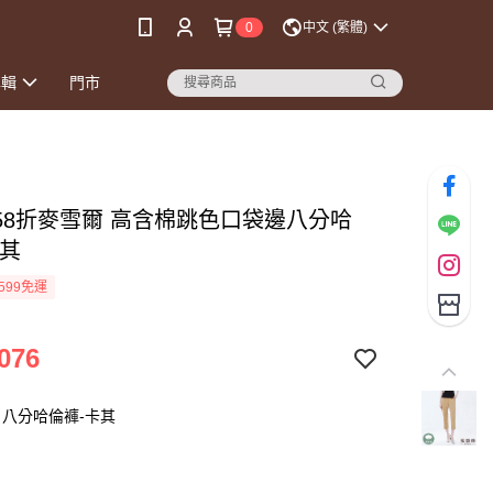
0
中文 (繁體)
專輯
門市
時58折麥雪爾 高含棉跳色口袋邊八分哈
卡其
599免運
076
八分哈倫褲-卡其