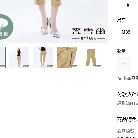
卡其
尺寸
M38
數量
※ 本商品
付款與運
超取滿NT$
付款方式
商品特色
信用卡一
商品編號