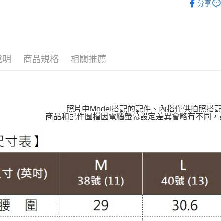
分享
付款後全
👉熱門活
每筆NT$1
🔶獨家熱銷
萊爾富取
【VIP限
每筆NT$1
說明
商品規格
相關推薦
【親膚棉
付款後萊
👉熱門活
每筆NT$1
【布料指
7-11取貨
照片中Model搭配的配件、內搭僅供拍照搭
褲裝│PAN
商品和配件圖檔因電腦螢幕設定差異會略有不同，
每筆NT$1
褲裝│PAN
付款後7-1
每筆NT$1
大嘴鳥宅
每筆NT$1
貨到付款
每筆NT$1