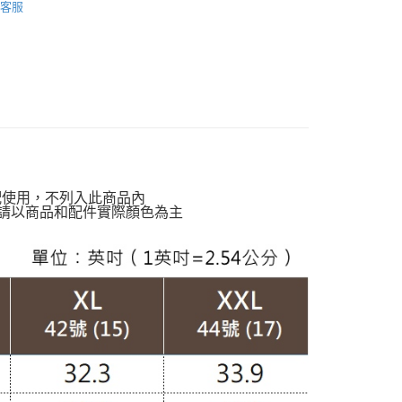
客服
家取貨
動排行榜
極致涼感 正夏的肌膚解熱$899up
00，滿NT$599(含以上)免運費
絕版品專區888up🔶
貨付款
定】💰會員專屬
00，滿NT$988(含以上)免運費
質專區】
棉質褲款
爾富取貨
動排行榜
夏日降溫高人氣回購清單65折up
00，滿NT$988(含以上)免運費
南】
棉｜Cotton
付款
配使用，不列入此商品內
TS
錐形褲｜哈倫褲
請以商品和配件實際顏色為主
00，滿NT$988(含以上)免運費
TS
七分褲｜八分褲
1取貨
00，滿NT$988(含以上)免運費
配通
00，滿NT$988(含以上)免運費
20