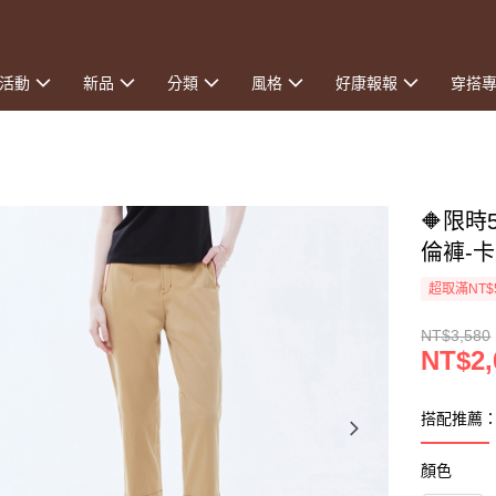
活動
新品
分類
風格
好康報報
穿搭
🔶限
倫褲-
超取滿NT$
NT$3,580
NT$2,
搭配推薦：
顏色