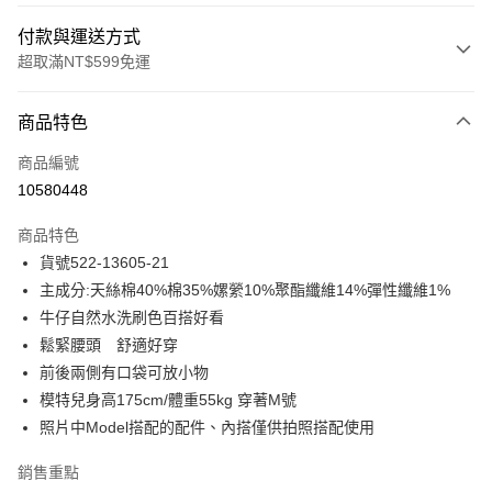
付款與運送方式
超取滿NT$599免運
付款方式
商品特色
信用卡一次付款
商品編號
信用卡分期付款
10580448
3 期 0 利率 每期
NT$769
21家銀行
商品特色
合作金庫商業銀行
第一商業銀行
超商取貨付款
貨號522-13605-21
華南商業銀行
彰化商業銀行
主成分:天絲棉40%棉35%嫘縈10%聚酯纖維14%彈性纖維1%
LINE Pay
上海商業儲蓄銀行
台北富邦商業銀行
國泰世華商業銀行
兆豐國際商業銀行
牛仔自然水洗刷色百搭好看
Apple Pay
臺灣中小企業銀行
台中商業銀行
鬆緊腰頭 舒適好穿
匯豐（台灣）商業銀行
華泰商業銀行
前後兩側有口袋可放小物
街口支付
聯邦商業銀行
遠東國際商業銀行
模特兒身高175cm/體重55kg 穿著M號
元大商業銀行
永豐商業銀行
悠遊付
照片中Model搭配的配件、內搭僅供拍照搭配使用
玉山商業銀行
星展（台灣）商業銀行
台新國際商業銀行
中國信託商業銀行
ATM付款
銷售重點
台灣樂天信用卡公司