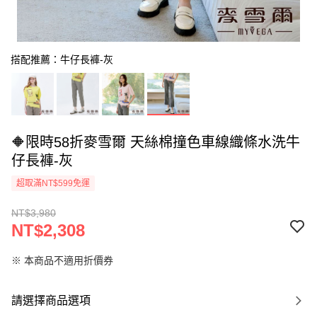
搭配推薦：牛仔長褲-灰
🔶限時58折麥雪爾 天絲棉撞色車線織條水洗牛
仔長褲-灰
超取滿NT$599免運
NT$3,980
NT$2,308
※ 本商品不適用折價券
請選擇商品選項