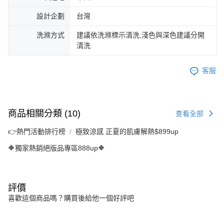
設計企劃
台灣
洗滌方式
建議依洗滌標示清洗,淺色與深色建議分開
清洗
客服
商品相關分類 (10)
查看全部
👉熱門活動排行榜
極致涼感 正夏的肌膚解熱$899up
🔶獨家熱銷絕版品專區888up🔶
評價
喜歡這個商品嗎？購買後給他一個好評吧