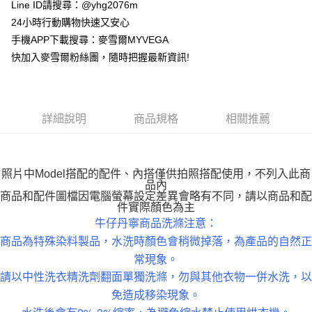
貨到付款
Line ID請搜尋：@yhg2076m
24小時行動購物快速又安心
運送方式
手機APP下載搜尋：麥雪爾MYVEGA
快加入麥雪爾粉絲團，隨時把握最新資訊!
全家取貨付款
每筆NT$100，滿NT$599(含以上)免運費
付款後全家取貨
詳細說明
商品規格
相關推薦
每筆NT$100，滿NT$599(含以上)免運費
萊爾富取貨付款
每筆NT$100，滿NT$988(含以上)免運費
照片中Model搭配的配件、內搭僅供拍照搭配使用，不列入此商
品內
付款後萊爾富取貨
商品和配件圖檔因電腦螢幕設定差異會略有不同，請以商品和配
件實際顏色為主
每筆NT$100，滿NT$988(含以上)免運費
牛仔丹寧商品洗滌注意：
商品為特殊染料製品，水洗時顏色會稍微掉落，為產品的自然正
7-11取貨付款
常現象。
每筆NT$100，滿NT$988(含以上)免運費
請以中性洗衣精洗劑翻面單獨洗滌，勿與其他衣物一併水洗，以
付款後7-11取貨
免造成移染現象。
每筆NT$100，滿NT$988(含以上)免運費