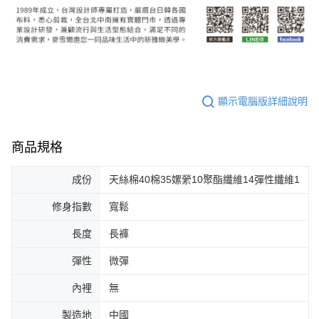
顯示電腦版詳細說明
商品規格
成份
天絲棉40棉35嫘縈10聚酯纖維14彈性纖維1
修身指數
寬鬆
長度
長褲
彈性
微彈
內裡
無
製造地
中國