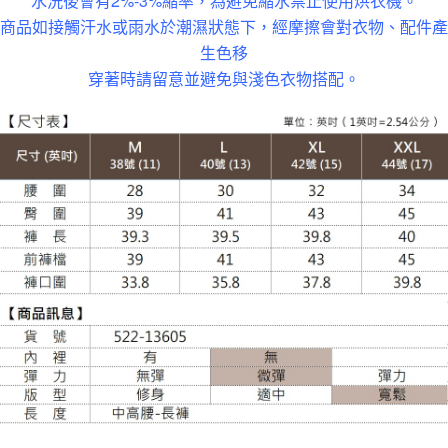
水洗後會有2%-3%縮率，為避免縮水禁止使用烘衣機。
大嘴鳥宅配通
商品如接觸汗水或雨水於潮濕狀態下，經摩擦會對衣物、配件產
生色移
每筆NT$100，滿NT$988(含以上)免運費
穿著時請留意並避免與淺色衣物搭配。
貨到付款
每筆NT$120