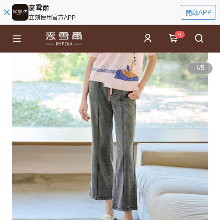
麥雪爾
開啟APP
立刻使用官方APP
0
1
/
5