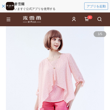
麥雪爾
アプリを起動
いますぐ公式アプリを使用する
0
1
/
5