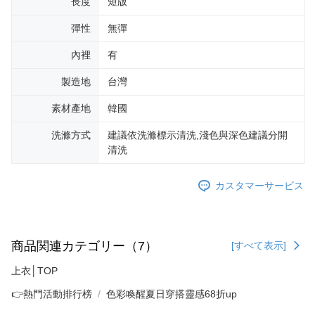
長度
短版
彈性
無彈
內裡
有
製造地
台灣
素材產地
韓國
洗滌方式
建議依洗滌標示清洗,淺色與深色建議分開
清洗
カスタマーサービス
商品関連カテゴリー（7）
[すべて表示]
上衣│TOP
👉熱門活動排行榜
色彩喚醒夏日穿搭靈感68折up