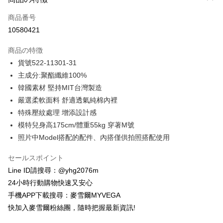
クレジットカード1回払い
商品番号
クレジットカード分割払い
10580421
3回払い、金利0、毎回
NT$846
21行の銀行
商品の特徴
合作金庫商業銀行
第一商業銀行
コンビニ店頭代金引換
貨號522-11301-31
華南商業銀行
彰化商業銀行
主成分:聚酯纖維100%
LINE Pay
上海商業儲蓄銀行
台北富邦商業銀行
国泰世華商業銀行
兆豐國際商業銀行
韓國素材 堅持MIT台灣製造
Apple Pay
台湾中小企業銀行
台中商業銀行
嚴選柔軟面料 舒適透氣純棉內裡
HSBC(台湾)商業銀行
華泰商業銀行
JKOPAY
特殊壓紋處理 增添設計感
聯邦商業銀行
遠東国際商業銀行
模特兒身高175cm/體重55kg 穿著M號
元大商業銀行
永豐商業銀行
Easy Wallet
照片中Model搭配的配件、內搭僅供拍照搭配使用
玉山商業銀行
星展(台湾)商業銀行
台新國際商業銀行
中国信託商業銀行
ATM払い
セールスポイント
台湾楽天クレジットカード会社
代金引換
Line ID請搜尋：@yhg2076m
24小時行動購物快速又安心
配送方法
手機APP下載搜尋：麥雪爾MYVEGA
全家取貨付款
快加入麥雪爾粉絲團，隨時把握最新資訊!
配送毎にNT$100、NT$599以上で送料無料