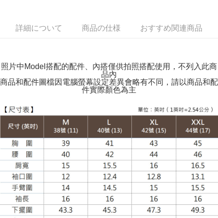
付款後全家取貨
詳細について
商品の仕様
おすすめ関連商品
配送毎にNT$100、NT$599以上で送料無料
萊爾富取貨付款
配送毎にNT$100、NT$988以上で送料無料
照片中Model搭配的配件、內搭僅供拍照搭配使用，不列入此商
品內
付款後萊爾富取貨
商品和配件圖檔因電腦螢幕設定差異會略有不同，請以商品和配
件實際顏色為主
配送毎にNT$100、NT$988以上で送料無料
7-11取貨付款
配送毎にNT$100、NT$988以上で送料無料
付款後7-11取貨
配送毎にNT$100、NT$988以上で送料無料
大嘴鳥宅配通
配送毎にNT$100、NT$988以上で送料無料
貨到付款
配送毎にNT$120