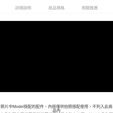
付款後全家取貨
詳細說明
商品規格
相關推薦
每筆NT$100，滿NT$599(含以上)免運費
萊爾富取貨付款
每筆NT$100，滿NT$988(含以上)免運費
付款後萊爾富取貨
每筆NT$100，滿NT$988(含以上)免運費
7-11取貨付款
每筆NT$100，滿NT$988(含以上)免運費
付款後7-11取貨
每筆NT$100，滿NT$988(含以上)免運費
大嘴鳥宅配通
每筆NT$100，滿NT$988(含以上)免運費
貨到付款
照片中Model搭配的配件、內搭僅供拍照搭配使用，不列入此商
每筆NT$120
品內