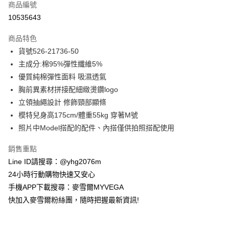
商品編號
信用卡分期付款
10535643
3 期 0 利率 每期
NT$522
21家銀行
商品特色
合作金庫商業銀行
第一商業銀行
超商取貨付款
貨號526-21736-50
華南商業銀行
彰化商業銀行
主成分:棉95%彈性纖維5%
LINE Pay
上海商業儲蓄銀行
台北富邦商業銀行
國泰世華商業銀行
兆豐國際商業銀行
優質純棉彈性面料 吸濕透氣
Apple Pay
臺灣中小企業銀行
台中商業銀行
胸前異素材拼接配細緻燙鑽logo
匯豐（台灣）商業銀行
華泰商業銀行
立領抽繩設計 修飾頸部顯條
街口支付
聯邦商業銀行
遠東國際商業銀行
模特兒身高175cm/體重55kg 穿著M號
元大商業銀行
永豐商業銀行
悠遊付
照片中Model搭配的配件、內搭僅供拍照搭配使用
玉山商業銀行
星展（台灣）商業銀行
台新國際商業銀行
中國信託商業銀行
ATM付款
銷售重點
台灣樂天信用卡公司
貨到付款
Line ID請搜尋：@yhg2076m
24小時行動購物快速又安心
運送方式
手機APP下載搜尋：麥雪爾MYVEGA
快加入麥雪爾粉絲團，隨時把握最新資訊!
全家取貨付款
每筆NT$100，滿NT$599(含以上)免運費